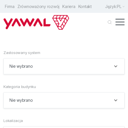
Firma
Zrównoważony rozwój
Kariera
Kontakt
Język:
PL
Klienci indywidualni
Architekci
Zastosowany system
Producenci
Nie wybrano
Drzwi wejściowe
Okna
Kategoria budynku
Drzwi przesuwne
Nie wybrano
Fasady
Rozwiązania uzupełniające
Lokalizacja