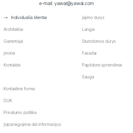
e-mail:
yawal@yawal.com
Individualūs klientai
Įėjimo durys
Architektai
Langai
Gamintojai
Stumdomos durys
Įmonė
Fasadai
Kontaktai
Papildomi sprendimai
Sauga
Kontaktinė forma
DUK
Privatumo politika
Įsipareigojimai dėl informacijos