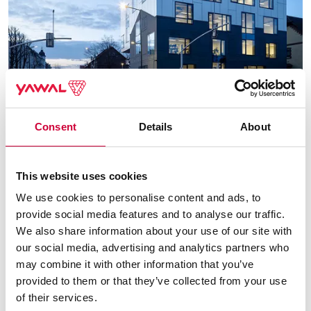
Consent
Details
About
Plečiame TM 77N pasiūlymą, įtraukdami duris su trimis
šiluminiais variantais.
This website uses cookies
Skaityti toliau
We use cookies to personalise content and ads, to
provide social media features and to analyse our traffic.
We also share information about your use of our site with
our social media, advertising and analytics partners who
2 Rugpjūčio, 2024
may combine it with other information that you’ve
provided to them or that they’ve collected from your use
of their services.