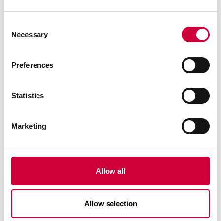
Consent
Necessary
Selection
Preferences
Statistics
Yawal Constructor Atnaujinimas - 01.08.2024 | versija
Marketing
su PLN ir EUR kainoraščiu
Skaityti toliau
Allow all
Allow selection
16 Liepos, 2024