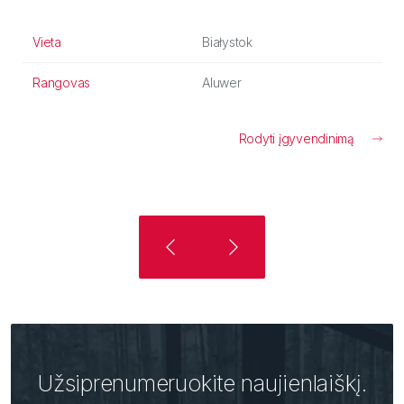
Vieta
Białystok
Rangovas
Aluwer
Rodyti įgyvendinimą
Užsiprenumeruokite naujienlaiškį.