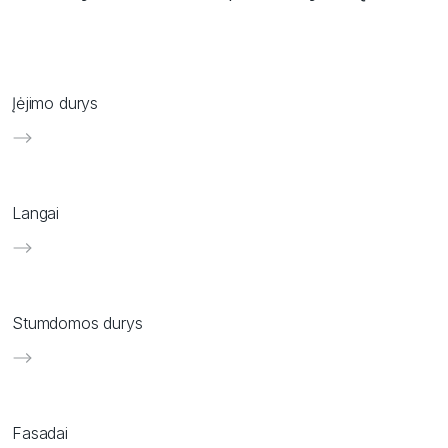
Sauga
Įkvėpimai
Įėjimo durys
Langai
Stumdomos durys
Fasadai