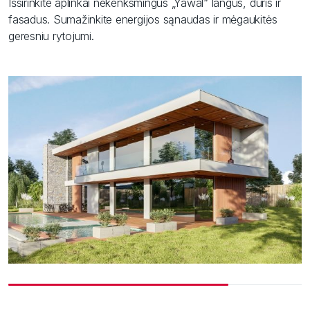
Išsirinkite aplinkai nekenksmingus „Yawal“ langus, duris ir
fasadus. Sumažinkite energijos sąnaudas ir mėgaukitės
geresniu rytojumi.