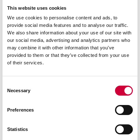
This website uses cookies
We use cookies to personalise content and ads, to
provide social media features and to analyse our traffic.
We also share information about your use of our site with
our social media, advertising and analytics partners who
System Yawal Portfenetr PF 40
may combine it with other information that you’ve
provided to them or that they’ve collected from your use
Elegancja i bezpieczeństwo
of their services.
Zobacz więcej
Consent
BEZPIECZEŃSTWO
Necessary
Selection
DESIGN
SYSTEM BEZ BARIER
Preferences
Statistics