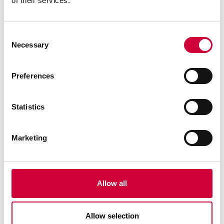
of their services.
Opis:
Cel ten dąży do osiągnięcia pełnej równości
płci i wzmocnienia pozycji kobiet i dziewcząt.
Consent
Oznacza to eliminację wszelkich form
Necessary
Selection
dyskryminacji ze względu na płeć, promowanie
równych szans w dostępie do edukacji,
Preferences
zatrudnienia oraz udziału w życiu politycznym i
gospodarczym.
Statistics
Znaczenie:
Równość płci jest fundamentem
pokojowego, prosperującego i zrównoważonego
świata. Zapewnienie równości płci przyczynia się
Marketing
do lepszych wyników ekonomicznych i
społecznych, zarówno dla kobiet, jak i dla
mężczyzn.
Allow all
Allow selection