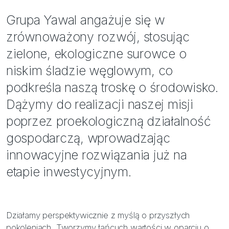
Bezpieczeństwo
Grupa Yawal angażuje się w
Inspiracje
zrównoważony rozwój, stosując
zielone, ekologiczne surowce o
niskim śladzie węglowym, co
podkreśla naszą troskę o środowisko.
Dążymy do realizacji naszej misji
poprzez proekologiczną działalność
gospodarczą, wprowadzając
innowacyjne rozwiązania już na
etapie inwestycyjnym.
Działamy perspektywicznie z myślą o przyszłych
pokoleniach. Tworzymy łańcuch wartości w oparciu o