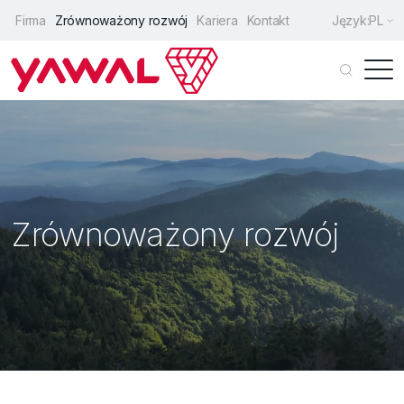
Firma
Zrównoważony rozwój
Kariera
Kontakt
Język:
PL
Klienci indywidualni
Architekci
Producenci
Zrównoważony rozwój
Drzwi wejściowe
Okna
Drzwi przesuwne
Fasady
Rozwiązania uzupełniające