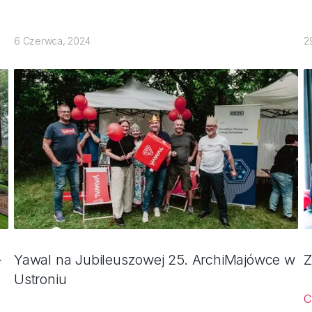
6 Czerwca, 2024
2
–
Yawal na Jubileuszowej 25. ArchiMajówce w
Z
Ustroniu
C