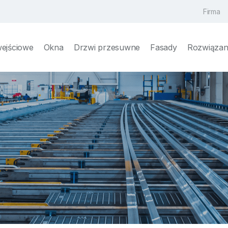
Firma
wejściowe
Okna
Drzwi przesuwne
Fasady
Rozwiązani