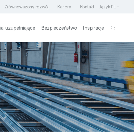
Zrównoważony rozwój
Kariera
Kontakt
Język:
PL
a uzupełniające
Bezpieczeństwo
Inspiracje