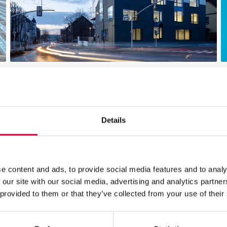
Rozszerzamy ofertę TM 77N o drzwi w
A
trzech wariantach termicznych
|
Details
Czytaj dalej
C
e content and ads, to provide social media features and to analy
 our site with our social media, advertising and analytics partn
 provided to them or that they’ve collected from your use of their
16 Lipca, 2024
4