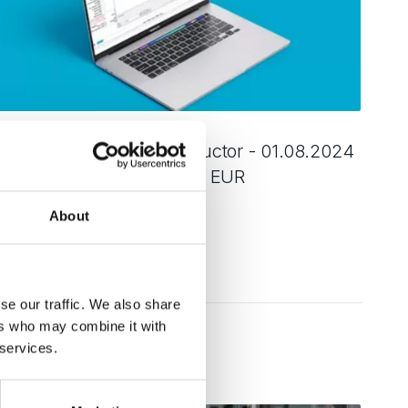
ktualizacja Yawal Constructor - 01.08.2024
 wersja z cennikiem PLN i EUR
About
zytaj dalej
se our traffic. We also share
ers who may combine it with
 services.
 Lipca, 2024