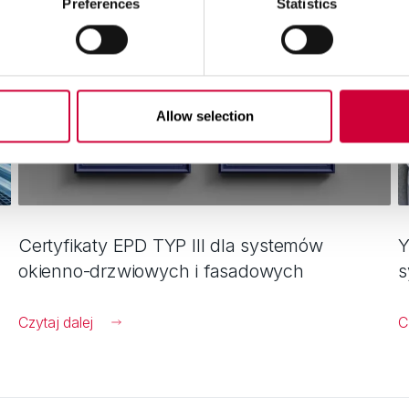
Preferences
Statistics
Allow selection
Certyfikaty EPD TYP III dla systemów
Y
okienno-drzwiowych i fasadowych
s
Czytaj dalej
C