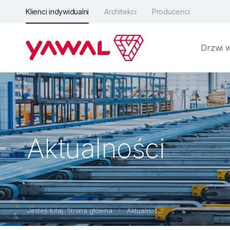
Klienci indywidualni
Architekci
Producenci
Drzwi 
Aktualności
Jesteś tutaj: Strona główna
Aktualności