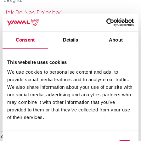
Jak Do Nas Dojechać
Showroom Yawal znajduje się przy Placu Konesera 6,
w
odrestaurowanym historycznym sercu warszawskiej Pragi
Consent
Details
About
Centrum Praskim Koneser Miejsce to jest łatwo dostępne
zarówno komunikacją miejską, jak i samochodem.
Odwiedź nas podczas dni otwartych i doświadcz, jak
This website uses cookies
produkty Yawal mogą wpłynąć na Twój przyszły projekt.
We use cookies to personalise content and ads, to
Czekamy na Ciebie, aby wspólnie odkrywać przyszłość
provide social media features and to analyse our traffic.
designu i technologii.
We also share information about your use of our site with
our social media, advertising and analytics partners who
may combine it with other information that you’ve
provided to them or that they’ve collected from your use
of their services.
Zobacz inne
Consent