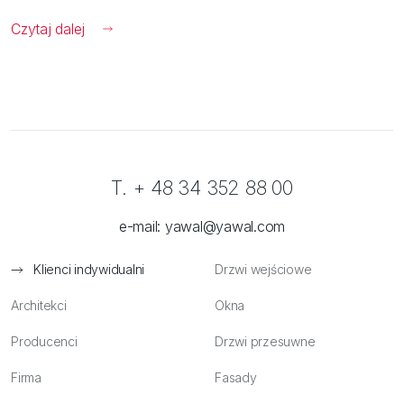
Czytaj dalej
T. + 48 34 352 88 00
e-mail:
yawal@yawal.com
Klienci indywidualni
Drzwi wejściowe
Architekci
Okna
Producenci
Drzwi przesuwne
Firma
Fasady