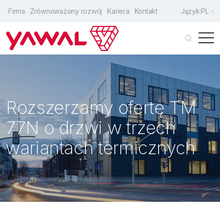
Firma
Zrównoważony rozwój
Kariera
Kontakt
Język:
PL
Klienci indywidualni
Architekci
Rozszerzamy ofertę TM
Producenci
77N o drzwi w trzech
Drzwi wejściowe
wariantach termicznych
Okna
Drzwi przesuwne
Fasady
Rozwiązania uzupełniające