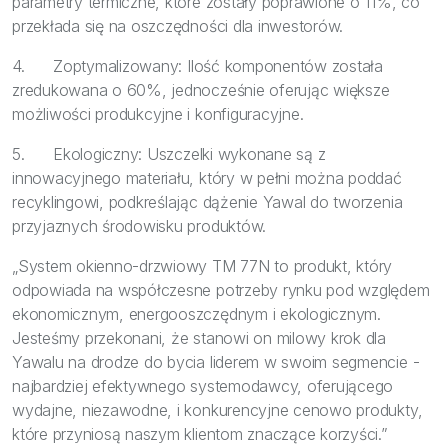
parametry termiczne, które zostały poprawione o 11%, co
przekłada się na oszczędności dla inwestorów.
4. Zoptymalizowany: Ilość komponentów została
zredukowana o 60%, jednocześnie oferując większe
możliwości produkcyjne i konfiguracyjne.
5. Ekologiczny: Uszczelki wykonane są z
innowacyjnego materiału, który w pełni można poddać
recyklingowi, podkreślając dążenie Yawal do tworzenia
przyjaznych środowisku produktów.
„System okienno-drzwiowy TM 77N to produkt, który
odpowiada na współczesne potrzeby rynku pod względem
ekonomicznym, energooszczędnym i ekologicznym.
Jesteśmy przekonani, że stanowi on milowy krok dla
Yawalu na drodze do bycia liderem w swoim segmencie -
najbardziej efektywnego systemodawcy, oferującego
wydajne, niezawodne, i konkurencyjne cenowo produkty,
które przyniosą naszym klientom znaczące korzyści.”