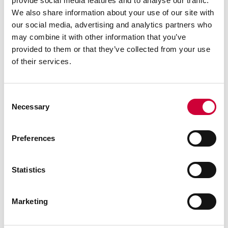
provide social media features and to analyse our traffic.
TM 77N ST
We also share information about your use of our site with
our social media, advertising and analytics partners who
may combine it with other information that you’ve
provided to them or that they’ve collected from your use
of their services.
Consent
Necessary
Selection
Preferences
Statistics
Marketing