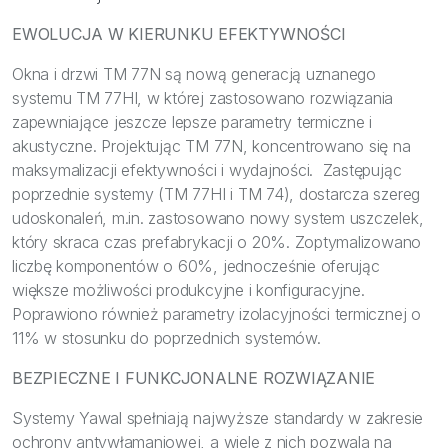
EWOLUCJA W KIERUNKU EFEKTYWNOŚCI
Okna i drzwi TM 77N są nową generacją uznanego
systemu TM 77HI, w której zastosowano rozwiązania
zapewniające jeszcze lepsze parametry termiczne i
akustyczne. Projektując TM 77N, koncentrowano się na
maksymalizacji efektywności i wydajności. Zastępując
poprzednie systemy (TM 77HI i TM 74), dostarcza szereg
udoskonaleń, m.in. zastosowano nowy system uszczelek,
który skraca czas prefabrykacji o 20%. Zoptymalizowano
liczbę komponentów o 60%, jednocześnie oferując
większe możliwości produkcyjne i konfiguracyjne.
Poprawiono również parametry izolacyjności termicznej o
11% w stosunku do poprzednich systemów.
BEZPIECZNE I FUNKCJONALNE ROZWIĄZANIE
Systemy Yawal spełniają najwyższe standardy w zakresie
ochrony antywłamaniowej, a wiele z nich pozwala na