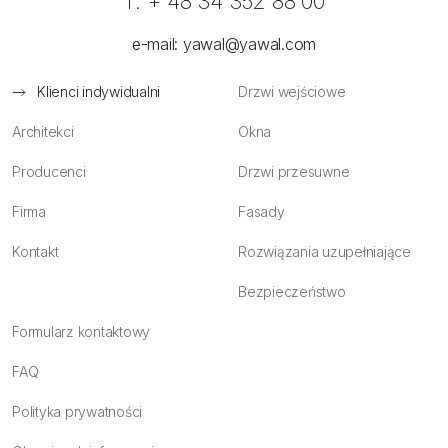
T. + 48 34 352 88 00
e-mail:
yawal@yawal.com
Klienci indywidualni
Drzwi wejściowe
Architekci
Okna
Producenci
Drzwi przesuwne
Firma
Fasady
Kontakt
Rozwiązania uzupełniające
Bezpieczeństwo
Formularz kontaktowy
FAQ
Polityka prywatności