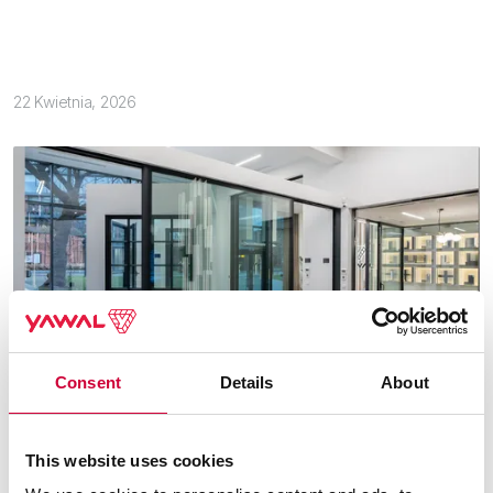
22 Kwietnia, 2026
Consent
Details
About
Otwarta Przestrzeń Architektury. MoreView Days.
This website uses cookies