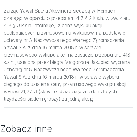
Bezpieczeństwo
Zarząd Yawal Spółki Akcyjnej z siedzibą w Herbach,
Inspiracje
działając w oparciu o przepis art. 417 § 2 k.s.h. w zw. z art.
418 § 3 k.s.h. informuje, iż cena wykupu akcji
podlegających przymusowemu wykupowi na podstawie
uchwały nr 3 Nadzwyczajnego Walnego Zgromadzenia
Yawal S.A. z dnia 16 marca 2018 r. w sprawie
przymusowego wykupu akcji na zasadzie przepisu art. 418
k.s.h., ustalona przez biegłą Małgorzatę Jakubiec wybraną
uchwałą nr 8 Nadzwyczajnego Walnego Zgromadzenia
Yawal S.A. z dnia 16 marca 2018 r. w sprawie wyboru
biegłego do ustalenia ceny przymusowego wykupu akcji,
wynosi 21,37 zł (słownie: dwadzieścia jeden złotych
trzydzieści siedem groszy) za jedną akcję.
Zobacz inne