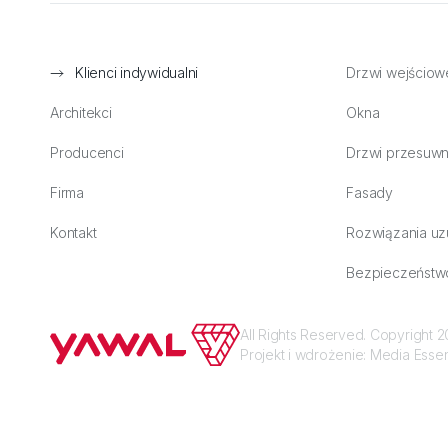
Klienci indywidualni
Drzwi wejściow
Architekci
Okna
Producenci
Drzwi przesuw
Firma
Fasady
Kontakt
Rozwiązania uz
Bezpieczeństw
All Rights Reserved. Copyright
Projekt i wdrożenie:
Media Esse