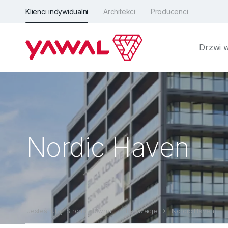
Klienci indywidualni
Architekci
Producenci
Drzwi 
Nordic Haven
Jesteś tutaj: Strona główna
Realizacje
Nordic Haven