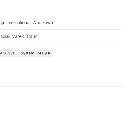
ign International, Warszawa
aciak Marek, Toruń
A 50N HI
System TM 62HI