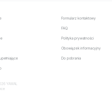
e
Formularz kontaktowy
FAQ
ne
Polityka prywatności
Obowiązek informacyjny
upełniające
Do pobrania
o
 2026 YAWAL
nce