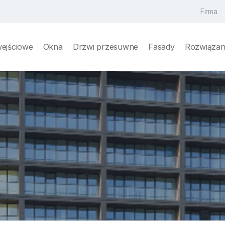
Firma
wejściowe
Okna
Drzwi przesuwne
Fasady
Rozwiązani