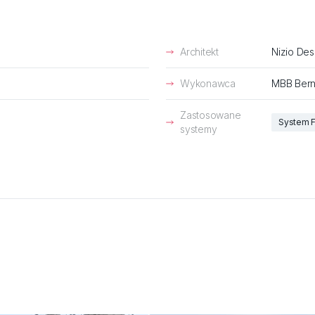
Architekt
Nizio Des
Wykonawca
MBB Bern
Zastosowane
System F
systemy