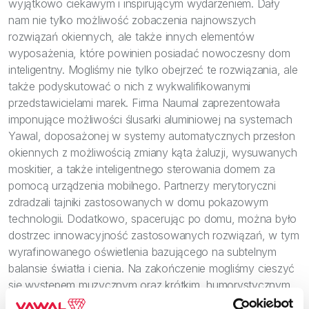
wyjątkowo ciekawym i inspirującym wydarzeniem. Dały
nam nie tylko możliwość zobaczenia najnowszych
rozwiązań okiennych, ale także innych elementów
wyposażenia, które powinien posiadać nowoczesny dom
inteligentny. Mogliśmy nie tylko obejrzeć te rozwiązania, ale
także podyskutować o nich z wykwalifikowanymi
przedstawicielami marek. Firma Naumal zaprezentowała
imponujące możliwości ślusarki aluminiowej na systemach
Yawal, doposażonej w systemy automatycznych przesłon
okiennych z możliwością zmiany kąta żaluzji, wysuwanych
moskitier, a także inteligentnego sterowania domem za
pomocą urządzenia mobilnego. Partnerzy merytoryczni
zdradzali tajniki zastosowanych w domu pokazowym
technologii. Dodatkowo, spacerując po domu, można było
dostrzec innowacyjność zastosowanych rozwiązań, w tym
wyrafinowanego oświetlenia bazującego na subtelnym
balansie światła i cienia. Na zakończenie mogliśmy cieszyć
się występem muzycznym oraz krótkim, humorystycznym
stand-upem."