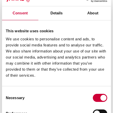
Sukces "Moreview Dni Otwarte dla Architektów"
Consent
Details
About
zawdzięczamy nie tylko partnerom merytorycznym i
wspierającym, takim jak Ciechanowski, Masterstick,
Machno, Adams, Firma Szałacha, GlassLift, PressGlas, IGP
This website uses cookies
Powder Coatings, ABB, YAK, Kler, Modu, Minko, Mirola,
Centor, ale także dzięki partnerom medialnym, dzięki którym
We use cookies to personalise content and ads, to
dotarliśmy z informacją o wydarzeniu do szerszego grona
provide social media features and to analyse our traffic.
odbiorców.
We also share information about your use of our site with
our social media, advertising and analytics partners who
Atmosfera wydarzenia stworzyła idealne warunki do
may combine it with other information that you’ve
wymiany myśli i doświadczeń wśród specjalistów z branży.
provided to them or that they’ve collected from your use
"Moreview Dni Otwarte dla Architektów" otworzyło nowy
of their services.
rozdział w budowaniu relacji z inwestorami i architektami w
którym możliwość doświadczenia produktu w realnym
środowisku jest najlepszą rekomendacją jego jakości i
Consent
funkcjonalności.
Necessary
Selection