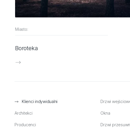
Miasto:
Boroteka
Klienci indywidualni
Drzwi wejściow
Architekci
Okna
Producenci
Drzwi przesuw