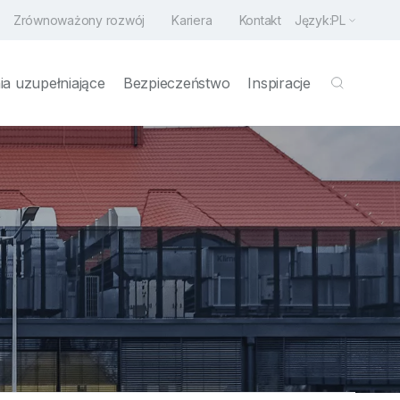
Zrównoważony rozwój
Kariera
Kontakt
Język:
PL
a uzupełniające
Bezpieczeństwo
Inspiracje