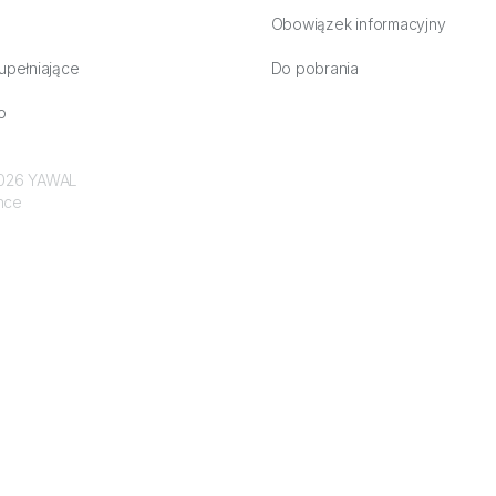
Obowiązek informacyjny
upełniające
Do pobrania
o
 2026 YAWAL
nce