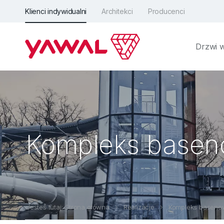
Klienci indywidualni
Architekci
Producenci
Drzwi 
Kompleks basen
Jesteś tutaj: Strona główna
Realizacje
Kompleks baseno