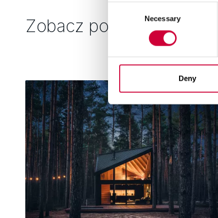
Consent
Necessary
Selection
Zobacz podobne
Deny