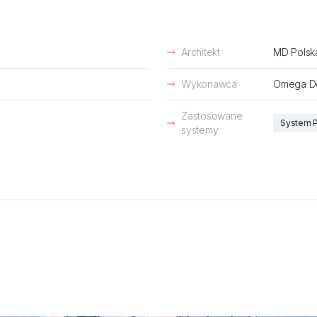
Architekt
MD Polsk
Wykonawca
Omega D
Zastosowane
System P
systemy