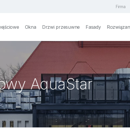
Firma
wejściowe
Okna
Drzwi przesuwne
Fasady
Rozwiązani
owy AquaStar
wy AquaStar