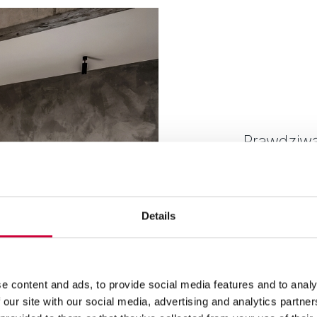
Prawdziwą
gwarantuj
wszystkich
fasada wy
Details
Yawal FA 
Do skonstruow
DP 180, który
e content and ads, to provide social media features and to analy
ułatwiającą pr
 our site with our social media, advertising and analytics partn