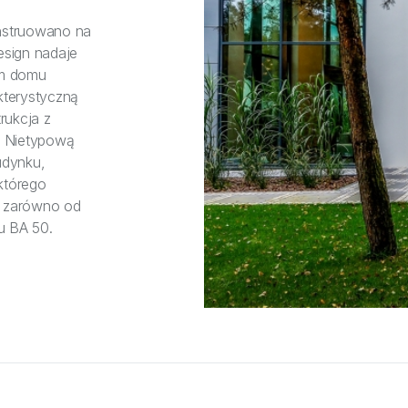
nstruowano na
esign nadaje
ym domu
kterystyczną
rukcja z
a. Nietypową
udynku,
którego
, zarówno od
mu BA 50.