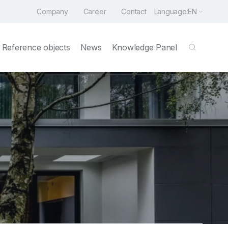
Company
Career
Contact
Language:
EN
Reference objects
News
Knowledge Panel