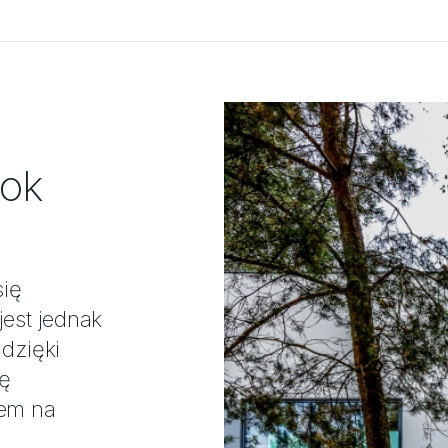
rok
się
jest jednak
dzięki
ę
iem na