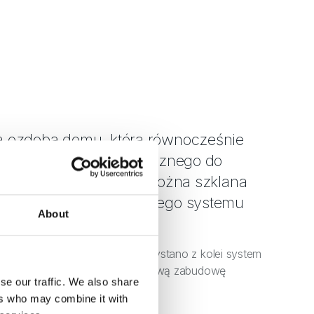
 ozdobą domu, która równocześnie
e napływ światła słonecznego do
 pomieszczeń, jest narożna szklana
konana na bazie topowego systemu
About
50N.
ania drzwi tarasowych wykorzystano z kolei system
 zapewnia praktycznie bezprogową zabudowę
se our traffic. We also share
zemieszczanie się.
ers who may combine it with