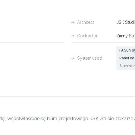
Architect
JSK Stud
Contractor
Zimny Sp.
FA 50N 
System used
Panel do
Aluminiu
 współwłaścicielkę biura projektowego JSK Studio zlokalizow