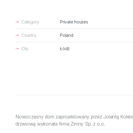
Category
Private houses
Country
Poland
City
Łódź
Nowoczesny dom zaprojektowany przez Jolantę Kolendę,
drzwiową wykonała firma Zimny Sp. z o.o.