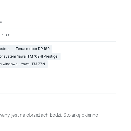
io
 z o.o.
system
Terrace door DP 180
or system Yawal TM 102HI Prestige
m windows - Yawal TM 77N
any jest na obrzeżach Łodzi. Stolarkę okienno-