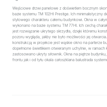
Wejściowe drzwi panelowe z doświetlem bocznym sko
bazie systemu TM 102HI Prestige. Ich minimalistyczny d
stylowego charakteru całemu budynkowi. Okna w cał
wykonano na bazie systemu TM 77HI. Ich cechą chara
jest rozwiązanie ukrytego skrzydła, dzięki któremu konst
pozoru wygląda, jakby nie było możliwości jej otwarci
konstrukcją w projekcie jest wąskie okno na parterze b
dopełnione świetlikiem otwieranym uchylnie, w ramach 
zastosowano ukryty siłownik. Okna na piętrze budynku
frontu jak i od tyłu okala całoszklana balustrada syste