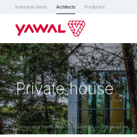
Individual clients
Architects
Producers
Private house
You are here: Home page
Inspirations
Private house