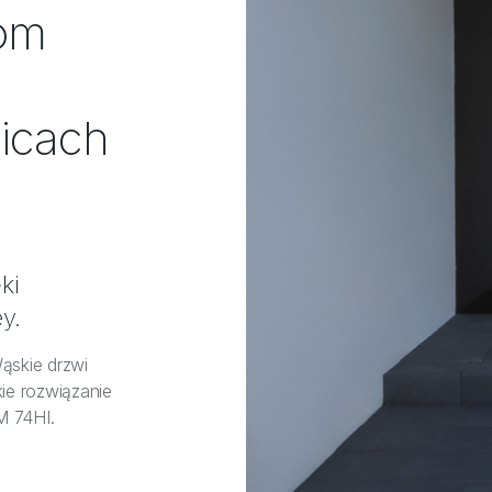
dom
licach
ki
y.
ąskie drzwi
ie rozwiązanie
M 74HI.