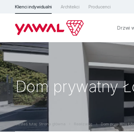
Klienci indywidualni
Architekci
Producenci
Drzwi 
Dom prywatny Ł
Jesteś tutaj: Strona główna
Realizacje
Dom prywatny Łó