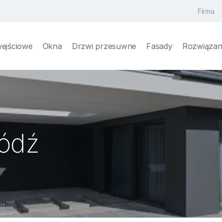
Firma
wejściowe
Okna
Drzwi przesuwne
Fasady
Rozwiązani
ódź
dź