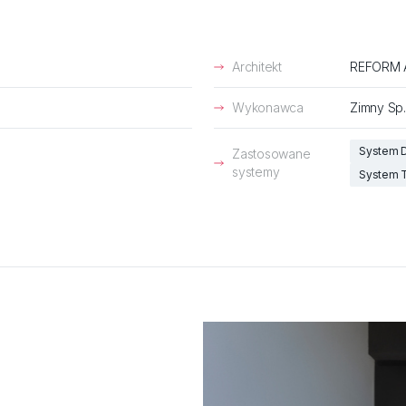
Architekt
REFORM A
Wykonawca
Zimny Sp.
System 
Zastosowane
systemy
System T