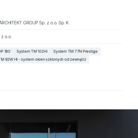
RCHITEKT GROUP Sp. z o.o. Sp. K.
 z o.o.
DP 180
System TM 102HI
System TM 77N Prestige
M 82W HI - system okien szklonych od zewnątrz