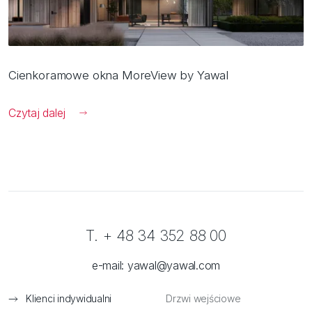
Cienkoramowe okna MoreView by Yawal
Czytaj dalej
T. + 48 34 352 88 00
e-mail:
yawal@yawal.com
Klienci indywidualni
Drzwi wejściowe