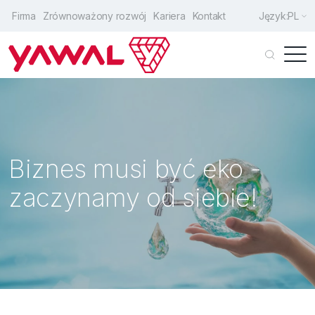
Firma
Zrównoważony rozwój
Kariera
Kontakt
Język:
PL
Klienci indywidualni
Architekci
Producenci
Biznes musi być eko -
Drzwi wejściowe
zaczynamy od siebie!
Okna
Drzwi przesuwne
Fasady
Rozwiązania uzupełniające