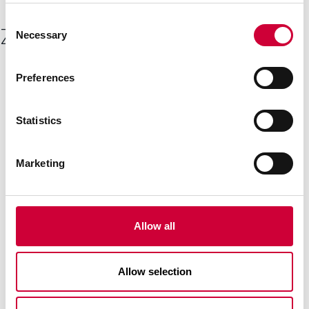
Consent
Zobacz inne
Necessary
Selection
Preferences
22 Kwietnia, 2026
Statistics
Marketing
Allow all
Allow selection