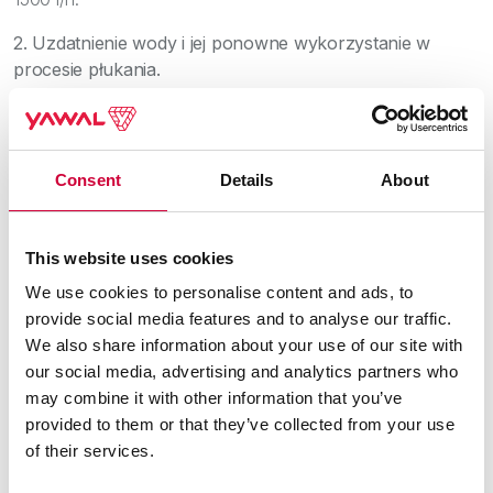
2. Uzdatnienie wody i jej ponowne wykorzystanie w
procesie płukania.
Obecnie sprawdzane są możliwości technologiczne, Yawal
prowadzi rozmowy z firmami zajmującymi się uzdatnianiem
wody. Zbierane są oferty oraz wykonywane dodatkowe
Consent
Details
About
badania ścieków technologicznych i wody, którą należy
odzyskać. Najprawdopodobniej podczyszczalnia ścieków,
będzie miejscem docelowym z którego będzie można
This website uses cookies
odzyskać wodę.
We use cookies to personalise content and ads, to
Już w tej chwili Yawal zmniejszył zużycie wody
provide social media features and to analyse our traffic.
na linii o 38%. Grupa szacuje również, że koszty
We also share information about your use of our site with
wody i ścieków w tym roku powinny się
our social media, advertising and analytics partners who
zmniejszyć o 32%.
may combine it with other information that you’ve
provided to them or that they’ve collected from your use
of their services.