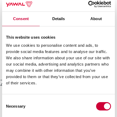
Consent
Details
About
This website uses cookies
We use cookies to personalise content and ads, to
Konstrukcja w 127. minucie badania.
provide social media features and to analyse our traffic.
We also share information about your use of our site with
our social media, advertising and analytics partners who
may combine it with other information that you’ve
provided to them or that they’ve collected from your use
Zobacz inne
of their services.
Consent
Necessary
Selection
22 Kwietnia, 2026