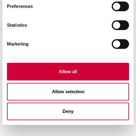
Preferences
Statistics
Marketing
Allow all
Allow selection
Otwarta Przestrzeń Architektury. MoreView Days.
Czytaj dalej
Deny