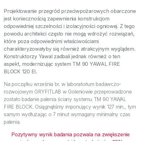
Bezpieczeństwo
Projektowanie przegród przeciwpożarowych obarczone
Inspiracje
jest koniecznością zapewnienia konstrukcjom
odpowiedniej szczelności i izolacyjności ogniowej. Z tego
powodu architekci często nie mogą wdrożyć rozwiązań,
które poza odpowiednimi właściwościami
charakteryzowałyby się również atrakcyjnym wyglądem.
Konstruktorzy Yawal zadbali jednak również o ten
aspekt, modernizując system TM 90 YAWAL FIRE
BLOCK 120 EI.
Na początku września br. w laboratorium badawczo-
rozwojowym GRYFITLAB w Goleniowie przeprowadzone
zostało badanie palenia ściany systemu TM 90 YAWAL
FIRE BLOCK. Osiągnęliśmy imponujący wynik 127 min., tym
samym wydłużając o 7 minut wymagany minimalny czas
palenia.
Pozytywny wynik badania pozwala na zwiększenie