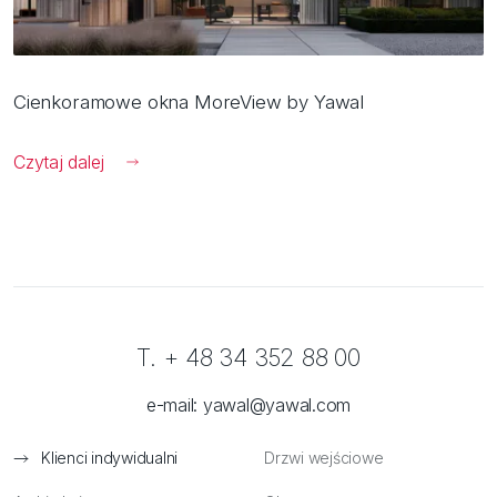
Cienkoramowe okna MoreView by Yawal
Czytaj dalej
T. + 48 34 352 88 00
e-mail:
yawal@yawal.com
Klienci indywidualni
Drzwi wejściowe