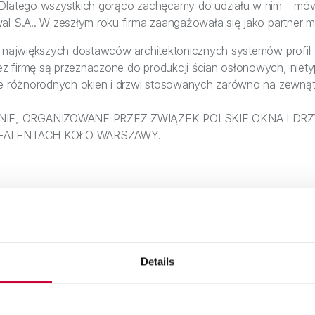
 Dlatego wszystkich gorąco zachęcamy do udziału w nim – mów
al S.A.. W zeszłym roku firma zaangażowała się jako partner 
z największych dostawców architektonicznych systemów profili
 firmę są przeznaczone do produkcji ścian osłonowych, niety
że różnorodnych okien i drzwi stosowanych zarówno na zewnątr
E, ORGANIZOWANE PRZEZ ZWIĄZEK POLSKIE OKNA I DRZW
 FALENTACH KOŁO WARSZAWY.
Details
3 Marca, 2026
3