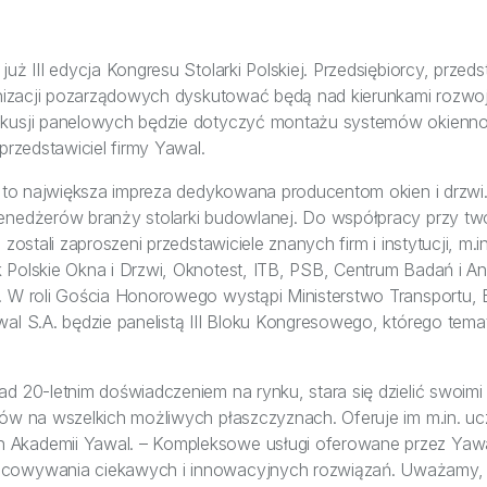
uż III edycja Kongresu Stolarki Polskiej. Przedsiębiorcy, przeds
ganizacji pozarządowych dyskutować będą nad kierunkami rozwoj
skusji panelowych będzie dotyczyć montażu systemów okienno
przedstawiciel firmy Yawal.
ej to największa impreza dedykowana producentom okien i drzwi
enedżerów branży stolarki budowlanej. Do współpracy przy twor
 zostali zaproszeni przedstawiciele znanych firm i instytucji, m.i
 Polskie Okna i Drzwi, Oknotest, ITB, PSB, Centrum Badań i An
. W roli Gościa Honorowego wystąpi Ministerstwo Transportu,
wal S.A. będzie panelistą III Bloku Kongresowego, którego tem
ad 20-letnim doświadczeniem na rynku, stara się dzielić swoim
tów na wszelkich możliwych płaszczyznach. Oferuje im m.in. u
Akademii Yawal. – Kompleksowe usługi oferowane przez Yawa
cowywania ciekawych i innowacyjnych rozwiązań. Uważamy, 