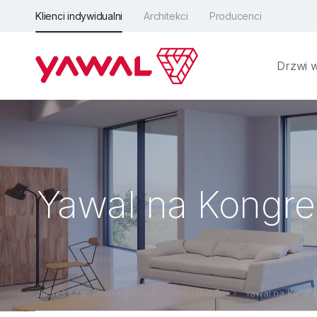
Klienci indywidualni
Architekci
Producenci
Drzwi 
Yawal na Kongresi
Jesteś tutaj: Strona główna
Aktualności
Yawal na Kongres