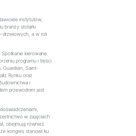
tawiciele instytutów,
u branży stolarki
-drzwiowych, a w roli
. Spotkanie kierowane
zeniu programu i treści
n. Guardian, Saint-
aliz Rynku oraz
 Budownictwa i
atem przewodnim jest
i doświadczeniami,
czestnictwo w zajęciach
l, obejmują również
że kongres stanowi ku