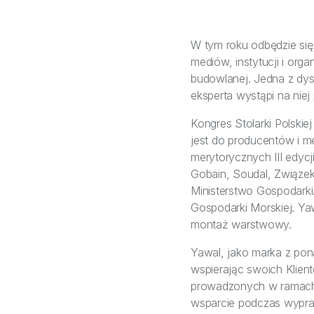
W tym roku odbędzie się j
mediów, instytucji i or
budowlanej. Jedna z dy
eksperta wystąpi na niej 
Kongres Stolarki Polski
jest do producentów i m
merytorycznych III edycji
Gobain, Soudal, Związek
Ministerstwo Gospodarki
Gospodarki Morskiej. Ya
montaż warstwowy.
Yawal, jako marka z pon
wspierając swoich Klien
prowadzonych w ramach 
wsparcie podczas wypra