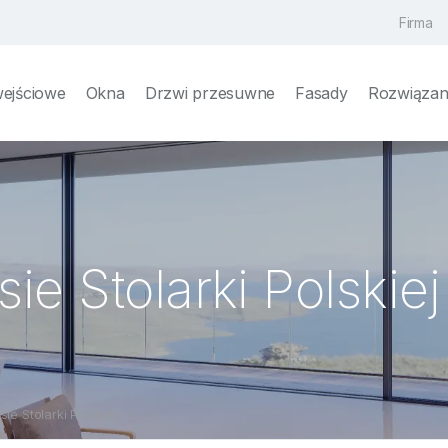
Firma
wejściowe
Okna
Drzwi przesuwne
Fasady
Rozwiązani
e Stolarki Polskiej
ie Stolarki Polskiej