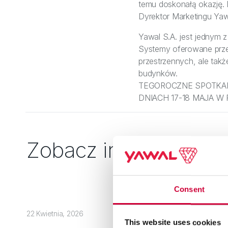
temu doskonałą okazję.
Dyrektor Marketingu Yaw
Yawal S.A. jest jednym 
Systemy oferowane przez
przestrzennych, ale tak
budynków.
TEGOROCZNE SPOTKANI
DNIACH 17-18 MAJA W
Zobacz inne
Consent
22 Kwietnia, 2026
This website uses cookies