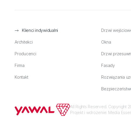
Klienci indywidualni
Drzwi wejściow
Architekci
Okna
Producenci
Drzwi przesuw
Firma
Fasady
Kontakt
Rozwiązania uz
Bezpieczeństw
All Rights Reserved. Copyright
Projekt i wdrożenie:
Media Esse