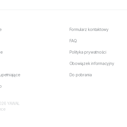
e
Formularz kontaktowy
FAQ
ne
Polityka prywatności
Obowiązek informacyjny
upełniające
Do pobrania
o
 2026 YAWAL
nce