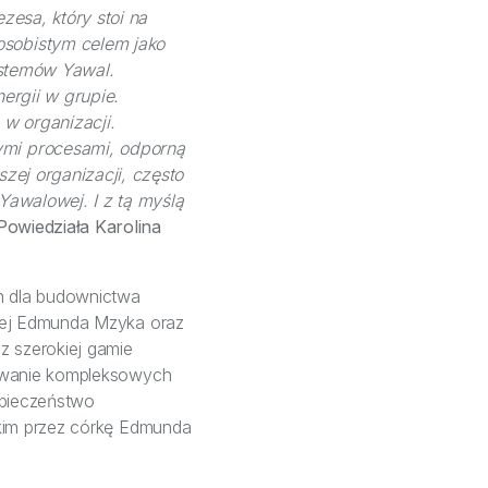
esa, który stoi na
sobistym celem jako
ystemów Yawal.
ergii w grupie.
w organizacji.
mi procesami, odporną
zej organizacji, często
Yawalowej. I z tą myślą
Powiedziała Karolina
h dla budownictwa
kiej Edmunda Mzyka oraz
z szerokiej gamie
rowanie kompleksowych
zpieczeństwo
skim przez córkę Edmunda