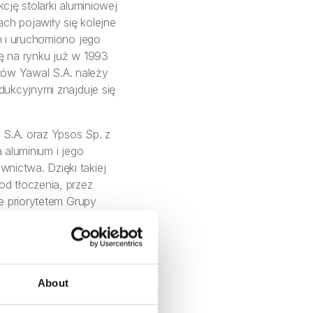
cję stolarki aluminiowej
ch pojawiły się kolejne
h i uruchomiono jego
ę na rynku już w 1993
ntów Yawal S.A. należy
dukcyjnymi znajduje się
 S.A. oraz Ypsos Sp. z
a aluminium i jego
nictwa. Dzięki takiej
d tłoczenia, przez
e priorytetem Grupy
zarządzanie ofertą
ć, klientocentryzm oraz
Obecna wizja Yawal
zacunku do 33 lat
About
r service z całego