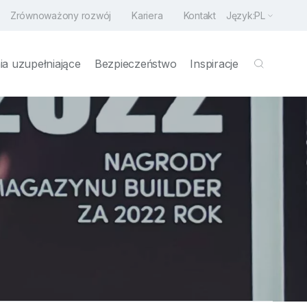
Zrównoważony rozwój
Kariera
Kontakt
Język:
PL
a uzupełniające
Bezpieczeństwo
Inspiracje