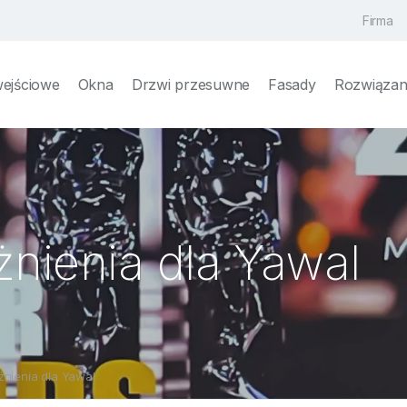
Firma
wejściowe
Okna
Drzwi przesuwne
Fasady
Rozwiązani
nienia dla Yawal
nienia dla Yawal