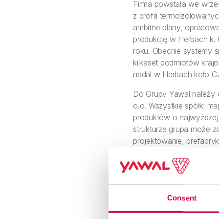
Firma powstała we wrześn
z profili termoizolowan
ambitne plany, opracowan
produkcję w Herbach k. 
roku. Obecnie systemy sp
kilkaset podmiotów krajo
nadal w Herbach koło C
Do Grupy Yawal należy ob
o.o. Wszystkie spółki maj
produktów o najwyższej 
strukturze grupa może z
projektowanie, prefabryk
Yawal jest koncentracja 
produktową i wsparciem k
zrównoważony rozwój cał
obejmuje najbliższe 30 
Consent
dziedzictwa, łączy polsk
świata.