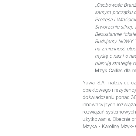
„Osobowość Branży
samym początku d
Prezesa i Właścic
Stworzenie silnej,
Bezustannie “cha
Budujemy NOWY YA
na zmienność otoc
myślę o nas i o na
planuję strategię 
Mzyk Callias dla 
Yawal S.A. należy do c
obiektowego i rezydencj
doświadczeniu ponad 30 
innowacyjnych rozwiązań
rozwiązań systemowych 
użytkowania. Obecnie pr
Mzyka - Karolinę Mzyk- C