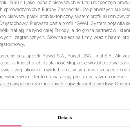
iu 1990 r. i jako jedna z pierwszych w kraju rozpoczęła produk
ych sprowadzanych z Europy Zachodniej. Po pierwszych sukcesa
o pierwszy polski architektoniczny system profili aluminiowyc
Częstochowy. Pierwsza partia profili YAWAL System pojawiła si
ółki trafiają na rynki całej Europy, a do grona partnerów i klie
wych i zagranicznych. Główna siedziba firmy wraz z halami pro
zęstochowy.
ecnie kilka spółek: Yawal S.A., Yawal USA, Final S.A., Akrivea
ą polski kapitał a ich działalność skupia się wokół przetwarzani
światowej jakości dla wielu branż, w tym nowoczesnego budow
apewnić swoim klientom gwarancję jakości w całym procesie - o
ację i wsparcie realizacji nawet największych obiektów. Obecni
na potrzebach rynku, elastyczny sposób działania oraz zwinne 
lientów. Wartościami firmy od lat niezmiennie są innowacyjnoś
ości organizacji - firma jest partnerem UN Global Compact. 
lat zrównoważonego rozwoju przedsiębiorstwa, jest wyrazem s
Details
ą tradycję z najświeższymi trendami technologicznymi i custome