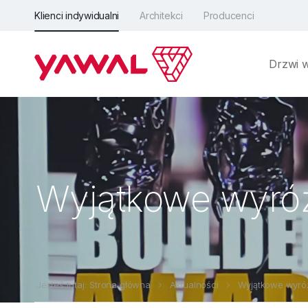
Klienci indywidualni
Architekci
Producenci
Drzwi 
Wyjątkowe wyróż
Jesteś tutaj: Strona główna
Aktualności
Wyjątkowe wyróż