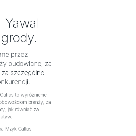
a Yawal
agrody.
ne przez
nży budowlanej za
 za szczególne
nkurencji.
allias to wyróżnienie
sobowościom branży, za
my, jak również za
jatyw.
na Mzyk Callias