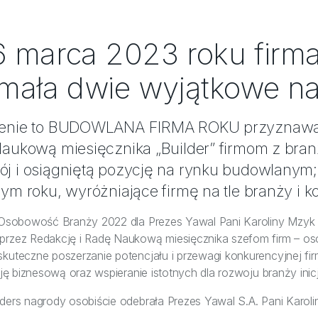
6 marca 2023 roku firm
ymała dwie wyjątkowe n
ienie to BUDOWLANA FIRMA ROKU przyznawa
Naukową miesięcznika „Builder” firmom z bra
j i osiągniętą pozycję na rynku budowlanym;
ym roku, wyróżniające firmę na tle branży i ko
i Osobowość Branży 2022 dla Prezes Yawal Pani Karoliny Mzyk C
 przez Redakcję i Radę Naukową miesięcznika szefom firm – o
kuteczne poszerzanie potencjału i przewagi konkurencyjnej fir
icję biznesową oraz wspieranie istotnych dla rozwoju branży inic
ders nagrody osobiście odebrała Prezes Yawal S.A. Pani Karoli