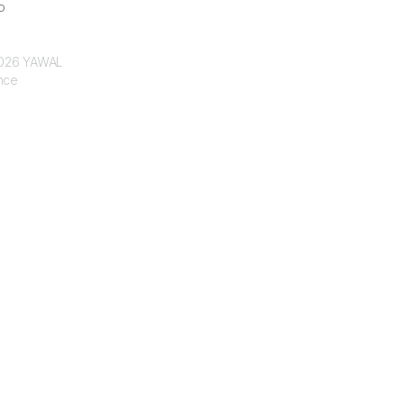
o
 2026 YAWAL
nce