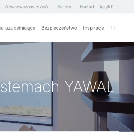
Zrównoważony rozwój
Kariera
Kontakt
Język:
PL
a uzupełniające
Bezpieczeństwo
Inspiracje
systemach YAWAL