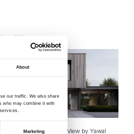
 Marca, 2026
About
se our traffic. We also share
ers who may combine it with
 services.
ienkoramowe okna MoreView by Yawal
Marketing