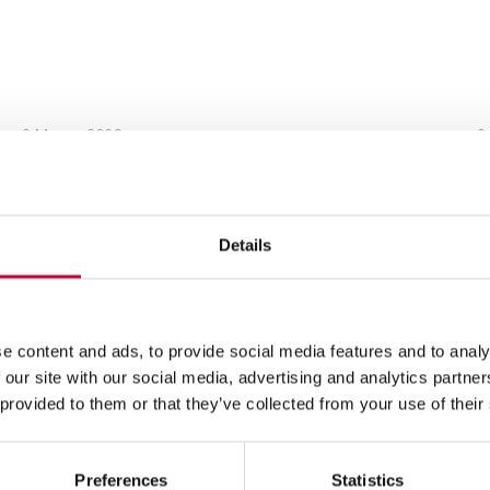
3 Marca, 2026
3
Details
e content and ads, to provide social media features and to analy
 our site with our social media, advertising and analytics partn
 provided to them or that they’ve collected from your use of their
Aluminium o obniżonym śladzie węglowym:
C
Preferences
Statistics