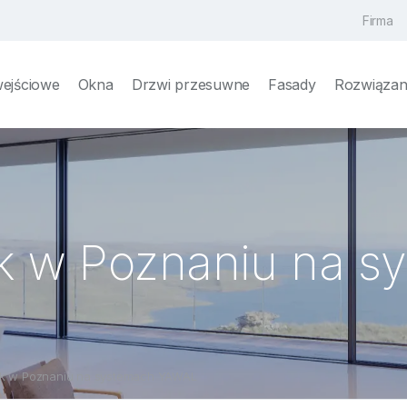
Firma
wejściowe
Okna
Drzwi przesuwne
Fasady
Rozwiązani
yk w Poznaniu na 
yk w Poznaniu na systemach YAWAL