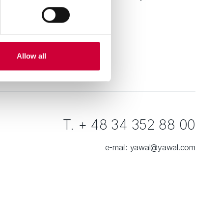
zytaj dalej
Allow all
T. + 48 34 352 88 00
e-mail:
yawal@yawal.com