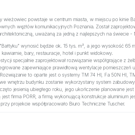
wieżowiec powstaje w centrum miasta, w miejscu po kinie Bał
łównych węzłów komunikacyjnych Poznania. Został zaprojekto
rchitektoniczną, uważaną za jedną z najlepszych na świecie 
Bałtyku" wynosić będzie ok. 15 tys. m², a jego wysokość 65 
ą kawiarnie, bary, restauracje, hotel i punkt widokowy.
tycji specjalnie zaprojektował rozwiązanie współgrające z że
integrowane zapewniające prawidłową wentylacje pomieszczeń 
 Rozwiązanie to oparte jest o systemy TM 74 HI, Fa 50N HI, T
 we wnętrzu budynku zostanie wykorzystany system zabudowy
ęto jesienią ubiegłego roku, jego ukończenie planowane jest 
st firma PORR, a firmą wykonującą konstrukcje aluminium je
 przy projekcie współpracowało Biuro Techniczne Tuscher.