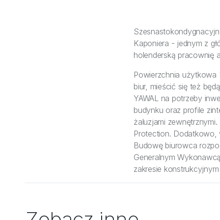
Szesnastokondygnacyjny 
Kaponiera - jednym z g
holenderską pracownię a
Powierzchnia użytkowa "
biur, mieścić się też będ
YAWAL na potrzeby inwes
budynku oraz profile z
żaluzjami zewnętrznymi.
Protection. Dodatkowo,
Budowę biurowca rozpocz
Generalnym Wykonawcą je
zakresie konstrukcyjnym
Zobacz inne