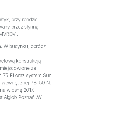
tyk, przy rondzie
wany przez słynną
- MVRDV .
m. W budynku, oprócz
lbetową konstrukcją
umiejscowione za
M 75 EI oraz system Sun
 wewnętrznej PBI 50 N.
na wiosnę 2017.
st Alglob Poznań .W