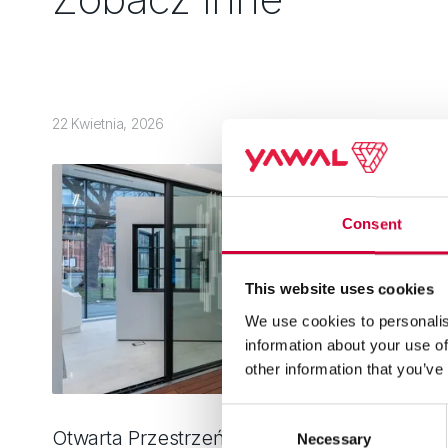
22 Kwietnia, 2026
Consent
This website uses cookies
We use cookies to personalis
information about your use of
other information that you’ve
Consent
Otwarta Przestrzeń Architektury. MoreView
Necessary
Selection