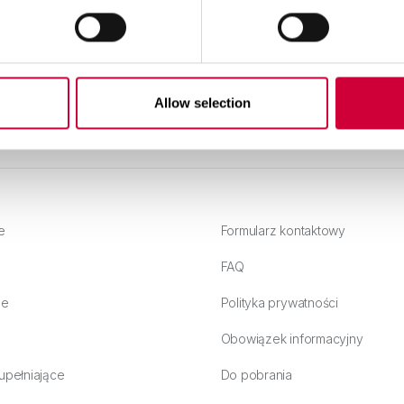
od surowca po system
C
Czytaj dalej
Allow selection
e
Formularz kontaktowy
FAQ
ne
Polityka prywatności
Obowiązek informacyjny
upełniające
Do pobrania