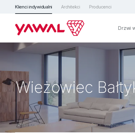
Klienci indywidualni
Architekci
Producenci
Drzwi 
Wieżowiec Bałt
Jesteś tutaj: Strona główna
Aktualności
Wieżowiec Bałt