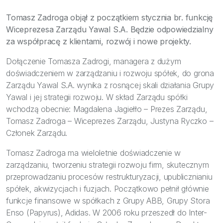
Bezpieczeństwo
Tomasz Zadroga objął z początkiem stycznia br. funkcję
Inspiracje
Wiceprezesa Zarządu Yawal S.A. Będzie odpowiedzialny
za współpracę z klientami, rozwój i nowe projekty.
Dołączenie Tomasza Zadrogi, managera z dużym
doświadczeniem w zarządzaniu i rozwoju spółek, do grona
Zarządu Yawal S.A. wynika z rosnącej skali działania Grupy
Yawal i jej strategii rozwoju. W skład Zarządu spółki
wchodzą obecnie: Magdalena Jagiełło – Prezes Zarządu,
Tomasz Zadroga – Wiceprezes Zarządu, Justyna Ryczko –
Członek Zarządu.
Tomasz Zadroga ma wieloletnie doświadczenie w
zarządzaniu, tworzeniu strategii rozwoju firm, skutecznym
przeprowadzaniu procesów restrukturyzacji, upublicznianiu
spółek, akwizycjach i fuzjach. Początkowo pełnił głównie
funkcje finansowe w spółkach z Grupy ABB, Grupy Stora
Enso (Papyrus), Adidas. W 2006 roku przeszedł do Inter-