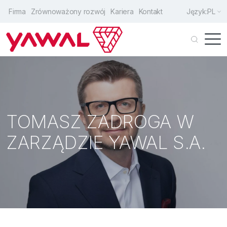
Firma
Zrównoważony rozwój
Kariera
Kontakt
Język:
PL
Klienci indywidualni
Architekci
Producenci
TOMASZ ZADROGA W
Drzwi wejściowe
ZARZĄDZIE YAWAL S.A.
Okna
Drzwi przesuwne
Fasady
Rozwiązania uzupełniające