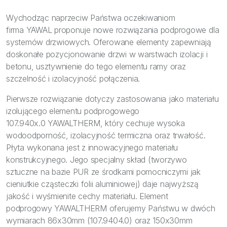
Bezpieczeństwo
Wychodząc naprzeciw Państwa oczekiwaniom
Inspiracje
firma YAWAL proponuje nowe rozwiązania podprogowe dla
systemów drzwiowych. Oferowane elementy zapewniają
doskonałe pozycjonowanie drzwi w warstwach izolacji i
betonu, usztywnienie do tego elementu ramy oraz
szczelność i izolacyjność połączenia.
Pierwsze rozwiązanie dotyczy zastosowania jako materiału
izolującego elementu podprogowego
107.940x.0 YAWALTHERM, który cechuje wysoka
wodoodporność, izolacyjność termiczna oraz trwałość.
Płyta wykonana jest z innowacyjnego materiału
konstrukcyjnego. Jego specjalny skład (tworzywo
sztuczne na bazie PUR ze środkami pomocniczymi jak
cieniutkie cząsteczki folii aluminiowej) daje najwyższą
jakość i wyśmienite cechy materiału. Element
podprogowy YAWALTHERM oferujemy Państwu w dwóch
wymiarach 86x30mm (107.9404.0) oraz 150x30mm