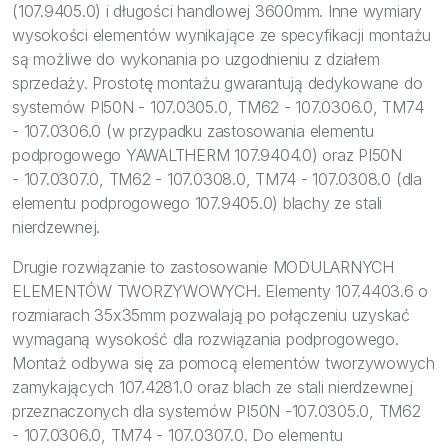
(107.9405.0) i długości handlowej 3600mm. Inne wymiary
wysokości elementów wynikające ze specyfikacji montażu
są możliwe do wykonania po uzgodnieniu z działem
sprzedaży. Prostotę montażu gwarantują dedykowane do
systemów PI50N - 107.0305.0, TM62 - 107.0306.0, TM74
- 107.0306.0 (w przypadku zastosowania elementu
podprogowego YAWALTHERM 107.9404.0) oraz PI50N
- 107.0307.0, TM62 - 107.0308.0, TM74 - 107.0308.0 (dla
elementu podprogowego 107.9405.0) blachy ze stali
nierdzewnej.
Drugie rozwiązanie to zastosowanie MODULARNYCH
ELEMENTÓW TWORZYWOWYCH. Elementy 107.4403.6 o
rozmiarach 35x35mm pozwalają po połączeniu uzyskać
wymaganą wysokość dla rozwiązania podprogowego.
Montaż odbywa się za pomocą elementów tworzywowych
zamykających 107.4281.0 oraz blach ze stali nierdzewnej
przeznaczonych dla systemów PI50N -107.0305.0, TM62
- 107.0306.0, TM74 - 107.0307.0. Do elementu