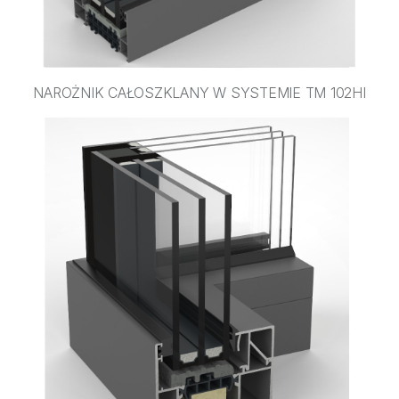
NAROŻNIK CAŁOSZKLANY W SYSTEMIE TM 102HI