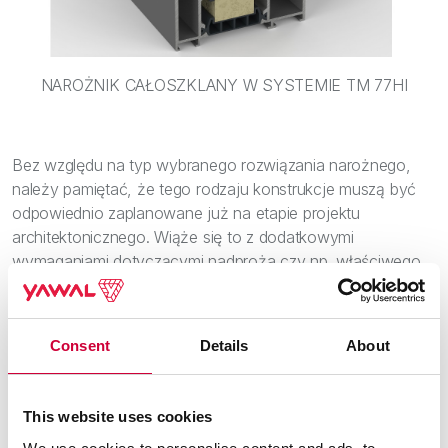
NAROŻNIK CAŁOSZKLANY W SYSTEMIE TM 77HI
Bez względu na typ wybranego rozwiązania narożnego,
należy pamiętać, że tego rodzaju konstrukcje muszą być
odpowiednio zaplanowane już na etapie projektu
architektonicznego. Wiąże się to z dodatkowymi
wymaganiami dotyczącymi nadproża czy np. właściwego
wzmocnienia stropu. Co więcej, są one bardziej narażone
na oddziaływanie warunków atmosferycznych, dlatego
warto postawić na trwałe konstrukcje wykonane z
Consent
Details
About
aluminium odznaczające się bardzo dobrymi
właściwościami izolacyjności cieplnej, które oferuje Yawal.
This website uses cookies
Wsparcie programowe