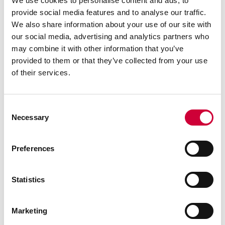
We use cookies to personalise content and ads, to
Wzrost popularności narożników całoszklanych w
provide social media features and to analyse our traffic.
budownictwie mieszkaniowym i komercyjnym przełożył się
We also share information about your use of our site with
na zwiększenie wsparcia programowego w zakresie ich
our social media, advertising and analytics partners who
tworzenia oferowanego przez Yawal. Aby ułatwić proces
may combine it with other information that you’ve
kalkulowania oraz projektowania narożników, program
provided to them or that they’ve collected from your use
Yawal Constructor został wyposażony w cały szereg
of their services.
szablonów pozwalających producentom na szybkie, łatwe i
skuteczne opracowywanie rozwiązań całoszklanych na
bazie systemów okienno-drzwiowych TM 102HI i TM 77HI
Consent
oraz systemów przesuwnych Moreview i DP 180.
Necessary
Selection
Preferences
Statistics
Marketing