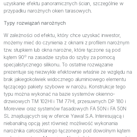
uzyskanie efektu panoramicznych ścian, szczególnie w
przypadku narożnych okien tarasowych.
Typy rozwiązań narożnych
W zależności od efektu, który chce uzyskać inwestor,
możemy mieć do czynienia z oknami z profilem narożnym
tzw. słupkiem lub okna narożne, które łączone są pod
o
kątem 90
na zasadzie szyba do szyby za pomocą
specjalistycznego silikonu. To ostatnie rozwiązanie
prezentuje się niezwykle efektownie właśnie ze względu na
brak jakiegokolwiek widocznego aluminiowego elementu
łączącego pakiety szybowe w narożu. Konstrukcje tego
typu można wykonać na bazie systemów okienno-
drzwiowych TM 102HI i TM 77HI, przesuwnych DP 180 i
Moreview oraz systemów fasadowych FA 50N i FA 50N
SL znajdujących się w ofercie Yawal S.A. Interesującą i
niebanalną opcją jest również możliwość wykonania
narożnika całoszklanego łączonego pod dowolnym kątem