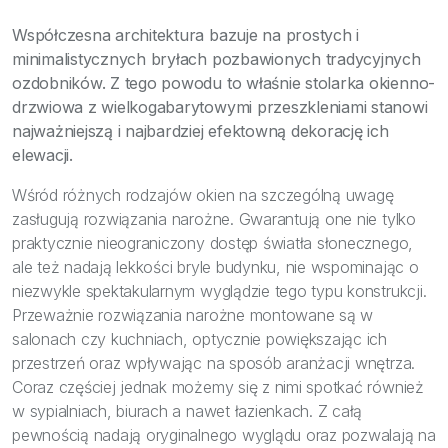
Bezpieczeństwo
Współczesna architektura bazuje na prostych i
Inspiracje
minimalistycznych bryłach pozbawionych tradycyjnych
ozdobników. Z tego powodu to właśnie stolarka okienno-
drzwiowa z wielkogabarytowymi przeszkleniami stanowi
najważniejszą i najbardziej efektowną dekorację ich
elewacji.
Wśród różnych rodzajów okien na szczególną uwagę
zasługują rozwiązania narożne. Gwarantują one nie tylko
praktycznie nieograniczony dostęp światła słonecznego,
ale też nadają lekkości bryle budynku, nie wspominając o
niezwykle spektakularnym wyglądzie tego typu konstrukcji.
Przeważnie rozwiązania narożne montowane są w
salonach czy kuchniach, optycznie powiększając ich
przestrzeń oraz wpływając na sposób aranżacji wnętrza.
Coraz częściej jednak możemy się z nimi spotkać również
w sypialniach, biurach a nawet łazienkach. Z całą
pewnością nadają oryginalnego wyglądu oraz pozwalają na