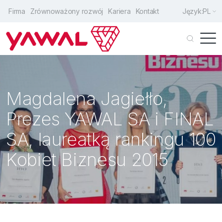
Firma
Zrównoważony rozwój
Kariera
Kontakt
Język:
PL
Klienci indywidualni
Architekci
Magdalena Jagiełło,
Producenci
Prezes YAWAL SA i FINAL
Drzwi wejściowe
SA, laureatką rankingu 100
Okna
Kobiet Biznesu 2015
Drzwi przesuwne
Fasady
Rozwiązania uzupełniające