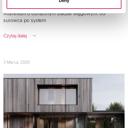
Deny
Aluminium o obniżonym śladzie węglowym: od
surowca po system
Czytaj dalej
3 Marca, 2026