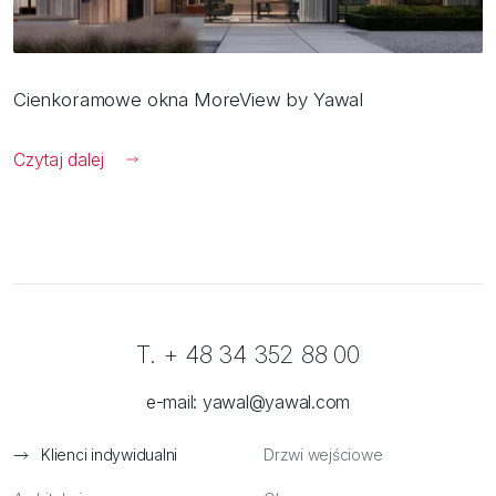
Cienkoramowe okna MoreView by Yawal
Czytaj dalej
T. + 48 34 352 88 00
e-mail:
yawal@yawal.com
Klienci indywidualni
Drzwi wejściowe