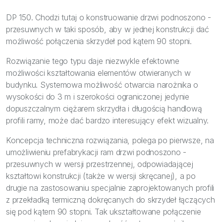
Bezpieczeństwo
DP 150
. Chodzi tutaj o konstruowanie drzwi podnoszono -
Inspiracje
przesuwnych w taki sposób, aby w jednej konstrukcji dać
możliwość połączenia skrzydeł pod kątem 90 stopni.
Rozwiązanie tego typu daje niezwykle efektowne
możliwości kształtowania elementów otwieranych w
budynku. Systemowa możliwość otwarcia narożnika o
wysokości do 3 m i szerokości ograniczonej jedynie
dopuszczalnym ciężarem skrzydła i długością handlową
profili ramy, może dać bardzo interesujący efekt wizualny.
Koncepcja techniczna rozwiązania, polega po pierwsze, na
umożliwieniu prefabrykacji ram drzwi podnoszono -
przesuwnych w wersji przestrzennej, odpowiadającej
kształtowi konstrukcji (także w wersji skręcanej), a po
drugie na zastosowaniu specjalnie zaprojektowanych profili
z przekładką termiczną dokręcanych do skrzydeł łączących
się pod kątem 90 stopni. Tak ukształtowane połączenie