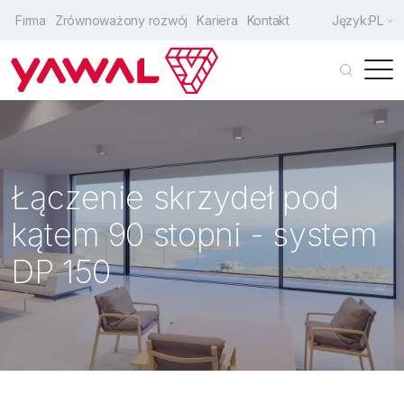
Firma
Zrównoważony rozwój
Kariera
Kontakt
Język:
PL
Klienci indywidualni
Architekci
Łączenie skrzydeł pod
Producenci
kątem 90 stopni - system
Drzwi wejściowe
DP 150
Okna
Drzwi przesuwne
Fasady
Rozwiązania uzupełniające