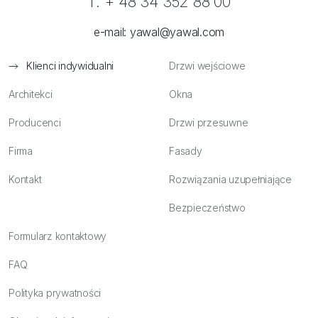
T. + 48 34 352 88 00
e-mail:
yawal@yawal.com
Klienci indywidualni
Drzwi wejściowe
Architekci
Okna
Producenci
Drzwi przesuwne
Firma
Fasady
Kontakt
Rozwiązania uzupełniające
Bezpieczeństwo
Formularz kontaktowy
FAQ
Polityka prywatności