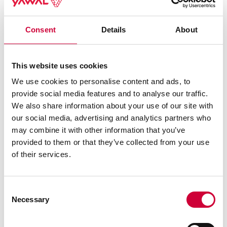
Bezpieczeństwo
Inspiracje
Menu
Consent
Details
About
Aluminium
This website uses cookies
Poniżej znajdziesz zestaw
We use cookies to personalise content and ads, to
Okna i drzwi
najczęściej zadawanych
provide social media features and to analyse our traffic.
We also share information about your use of our site with
pytań.
Drzwi wejściowe Prestige
our social media, advertising and analytics partners who
may combine it with other information that you’ve
Jeśli nie znalazłeś odpowiedzi na swoje pytania
provided to them or that they’ve collected from your use
-
skontaktuj się z nami
of their services.
Consent
Necessary
Selection
Czy Yawal może wykonywać konstrukcje
gięte?