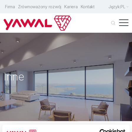
Firma
Zrównoważony rozwój
Kariera
Kontakt
Język:
PL
Klienci indywidualni
Architekci
Producenci
Inne
Drzwi wejściowe
Okna
Drzwi przesuwne
Fasady
Rozwiązania uzupełniające