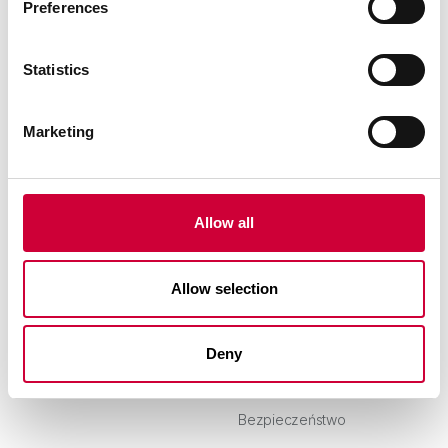
Preferences
Statistics
T. + 48 34 352 88 00
Marketing
e-mail:
yawal@yawal.com
Klienci indywidualni
Drzwi wejściowe
Allow all
Architekci
Okna
Allow selection
Producenci
Drzwi przesuwne
Firma
Fasady
Deny
Kontakt
Rozwiązania uzupełniające
Bezpieczeństwo