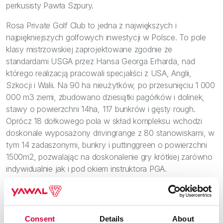
perkusisty Pawła Szpury.
Rosa Private Golf Club to jedna z największych i
najpiękniejszych golfowych inwestycji w Polsce. To pole
klasy mistrzowskiej zaprojektowane zgodnie ze
standardami USGA przez Hansa Georga Erharda, nad
którego realizacją pracowali specjaliści z USA, Anglii,
Szkocji i Walii. Na 90 ha nieużytków, po przesunięciu 1 000
000 m3 ziemi, zbudowano dziesiątki pagórków i dolinek,
stawy o powierzchni 14ha, 117 bunkrów i gęsty rough.
Oprócz 18 dołkowego pola w skład kompleksu wchodzi
doskonale wyposażony drivingrange z 80 stanowiskami, w
tym 14 zadaszonymi, bunkry i puttinggreen o powierzchni
1500m2, pozwalając na doskonalenie gry krótkiej zarówno
indywidualnie jak i pod okiem instruktora PGA.
Sponsorami głównymi imprezy są firmy Press-Glas,
Hauraton, Yawal System, Guardian i Efaflex, natomiast
patronat honorowy sprawują Śląska Okręgowa Izba
Architektów RP oraz Zarząd Główny Stowarzyszenia
Consent
Details
About