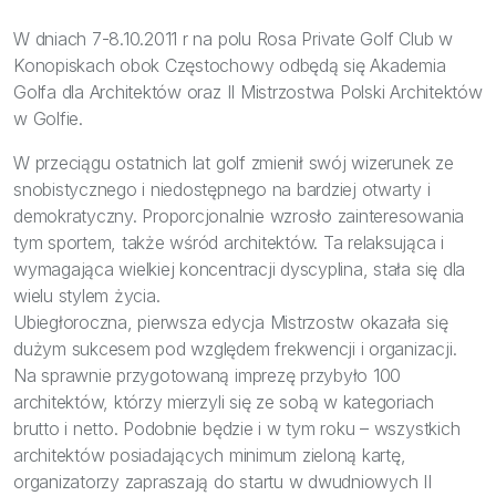
Bezpieczeństwo
W dniach 7-8.10.2011 r na polu Rosa Private Golf Club w
Inspiracje
Konopiskach obok Częstochowy odbędą się Akademia
Golfa dla Architektów oraz II Mistrzostwa Polski Architektów
w Golfie.
W przeciągu ostatnich lat golf zmienił swój wizerunek ze
snobistycznego i niedostępnego na bardziej otwarty i
demokratyczny. Proporcjonalnie wzrosło zainteresowania
tym sportem, także wśród architektów. Ta relaksująca i
wymagająca wielkiej koncentracji dyscyplina, stała się dla
wielu stylem życia.
Ubiegłoroczna, pierwsza edycja Mistrzostw okazała się
dużym sukcesem pod względem frekwencji i organizacji.
Na sprawnie przygotowaną imprezę przybyło 100
architektów, którzy mierzyli się ze sobą w kategoriach
brutto i netto. Podobnie będzie i w tym roku – wszystkich
architektów posiadających minimum zieloną kartę,
organizatorzy zapraszają do startu w dwudniowych II