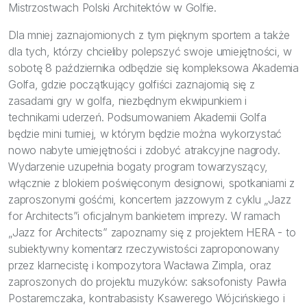
Mistrzostwach Polski Architektów w Golfie.
Dla mniej zaznajomionych z tym pięknym sportem a także
dla tych, którzy chcieliby polepszyć swoje umiejętności, w
sobotę 8 października odbędzie się kompleksowa Akademia
Golfa, gdzie początkujący golfiści zaznajomią się z
zasadami gry w golfa, niezbędnym ekwipunkiem i
technikami uderzeń. Podsumowaniem Akademii Golfa
będzie mini turniej, w którym będzie można wykorzystać
nowo nabyte umiejętności i zdobyć atrakcyjne nagrody.
Wydarzenie uzupełnia bogaty program towarzyszący,
włącznie z blokiem poświęconym designowi, spotkaniami z
zaproszonymi gośćmi, koncertem jazzowym z cyklu „Jazz
for Architects”i oficjalnym bankietem imprezy. W ramach
„Jazz for Architects” zapoznamy się z projektem HERA - to
subiektywny komentarz rzeczywistości zaproponowany
przez klarnecistę i kompozytora Wacława Zimpla, oraz
zaproszonych do projektu muzyków: saksofonisty Pawła
Postaremczaka, kontrabasisty Ksawerego Wójcińskiego i