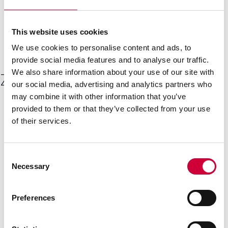
Architektów Polskich. Organizatorzy do udziału w imprezie
zapraszają architektów z całej Polski. Formularz
rejestracyjny na stronie
www.golfarchicup.com
This website uses cookies
We use cookies to personalise content and ads, to
provide social media features and to analyse our traffic.
We also share information about your use of our site with
Zobacz inne
our social media, advertising and analytics partners who
may combine it with other information that you’ve
provided to them or that they’ve collected from your use
of their services.
22 Kwietnia, 2026
Consent
Necessary
Selection
Preferences