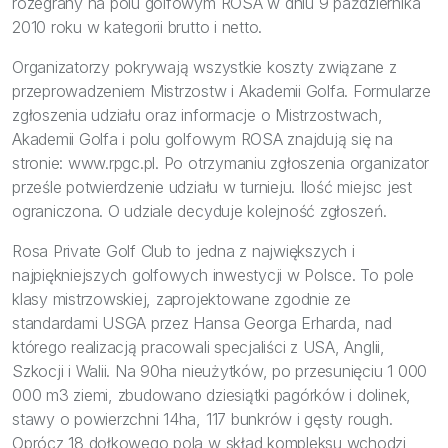
rozegrany na polu golfowym ROSA w dniu 9 października
2010 roku w kategorii brutto i netto.
Organizatorzy pokrywają wszystkie koszty związane z
przeprowadzeniem Mistrzostw i Akademii Golfa. Formularze
zgłoszenia udziału oraz informacje o Mistrzostwach,
Akademii Golfa i polu golfowym ROSA znajdują się na
stronie: www.rpgc.pl. Po otrzymaniu zgłoszenia organizator
prześle potwierdzenie udziału w turnieju. Ilość miejsc jest
ograniczona. O udziale decyduje kolejność zgłoszeń.
Rosa Private Golf Club to jedna z największych i
najpiękniejszych golfowych inwestycji w Polsce. To pole
klasy mistrzowskiej, zaprojektowane zgodnie ze
standardami USGA przez Hansa Georga Erharda, nad
którego realizacją pracowali specjaliści z USA, Anglii,
Szkocji i Walii. Na 90ha nieużytków, po przesunięciu 1 000
000 m3 ziemi, zbudowano dziesiątki pagórków i dolinek,
stawy o powierzchni 14ha, 117 bunkrów i gęsty rough.
Oprócz 18 dołkowego pola w skład kompleksu wchodzi