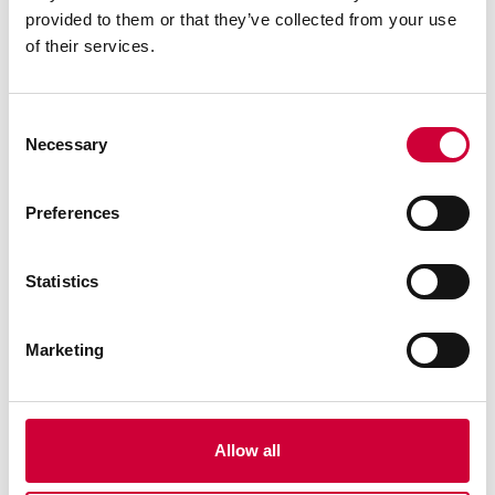
provided to them or that they’ve collected from your use
of their services.
Consent
Necessary
Selection
Preferences
Otwarta Przestrzeń Architektury. MoreView Days.
Statistics
Czytaj dalej
Marketing
3 Marca, 2026
Allow all