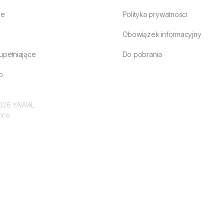
ne
Polityka prywatności
Obowiązek informacyjny
upełniające
Do pobrania
o
 2026 YAWAL
nce