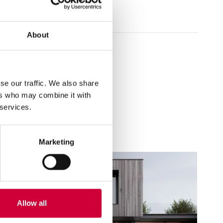
h dekad Yawal
klientów
.
About
se our traffic. We also share
ers who may combine it with
 services.
 Marca, 2026
Marketing
Allow all