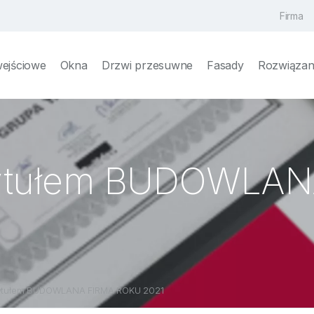
Firma
wejściowe
Okna
Drzwi przesuwne
Fasady
Rozwiązani
 tytułem BUDOWLA
tytułem BUDOWLANA FIRMA ROKU 2021