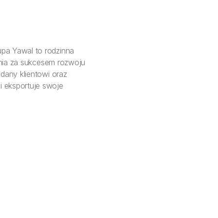
upa Yawal to rodzinna
ienia za sukcesem rozwoju
ddany klientowi oraz
i eksportuje swoje