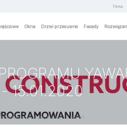
Firma
wejściowe
Okna
Drzwi przesuwne
Fasady
Rozwiązani
 PROGRAMU YAWA
 15.01.2020
PROGRAMU YAWAL CONSTRUCTOR - 15.01.2020