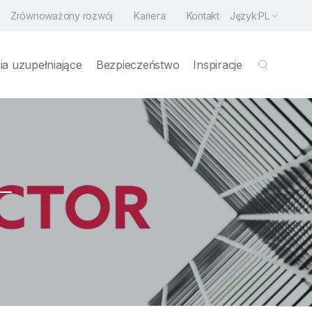
Zrównoważony rozwój
Kariera
Kontakt
Język:
PL
a uzupełniające
Bezpieczeństwo
Inspiracje
L