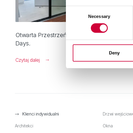
Consent
Necessary
Selection
Otwarta Przestrzeń Architektury. MoreView
Days.
Deny
Czytaj dalej
Klienci indywidualni
Drzwi wejściow
Architekci
Okna