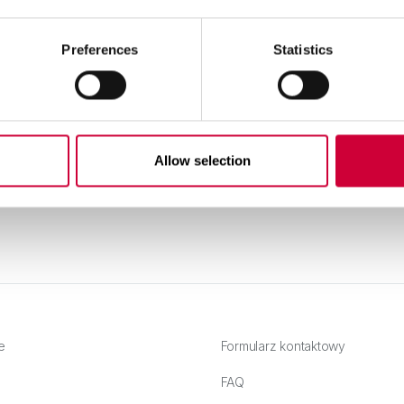
Preferences
Statistics
Aluminium o obniżonym śladzie węglowym:
C
od surowca po system
C
Allow selection
Czytaj dalej
e
Formularz kontaktowy
FAQ