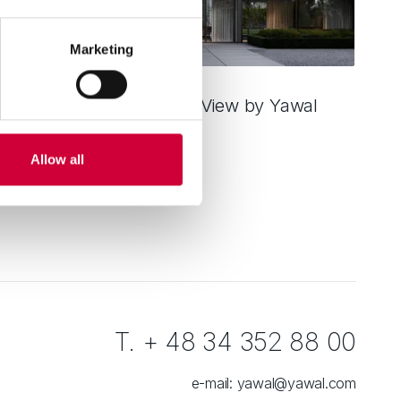
Marketing
ienkoramowe okna MoreView by Yawal
zytaj dalej
Allow all
T. + 48 34 352 88 00
e-mail:
yawal@yawal.com