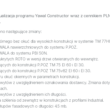
ualizacja programu Yawal Constructor wraz z cennikiem PLN
.
no następujące zmiany:
órnego bez okuć dla wysokich konstrukcji w systemie TM 77HI 
WALA nawierzchniowych do systemu P.POŻ.
WALA do systemu PBI 50N.
krytych ROTO w wersji drzwi otwieranych do wewnątrz.
ących do konstrukcji P.POZ TM 75 EI 60 i EI 30.
ących do konstrukcji P.POZ TM 75v82 EI 60 i EI 30.
ru okuć okiennych w parametrach konstrukcji.
wytów z uwzględnieniem oznakowania dostawcy. Zmiana dot
ach.
ytów z uwzględnieniem ich długości.
szklenia od zewnątrz w konstrukcjach z profilami Industrial.
słupów fasadowych o długości 4.5 mb.