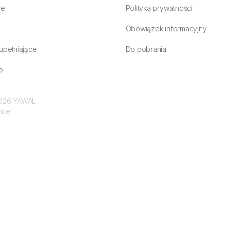
ne
Polityka prywatności
Obowiązek informacyjny
upełniające
Do pobrania
o
 2026 YAWAL
nce