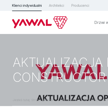
Klienci indywidualni
Architekci
Producenci
Drzwi 
AKTUALIZACJA
CONSTRUCTOR -
Jesteś tutaj: Strona główna
Aktualności
AKTUALIZACJA 