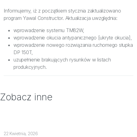
Bezpieczeństwo
Informujemy, iż z początkiem stycznia zaktualizowano
Inspiracje
program Yawal Constructor. Aktualizacja uwzględnia:
wprowadzenie systemu TM82W,
wprowadzenie okucia antypanicznego [ukryte okucia],
wprowadzenie nowego rozwiązania ruchomego słupka
DP 150T,
uzupełnienie brakujących rysunków w listach
produkcyjnych.
Zobacz inne
22 Kwietnia, 2026