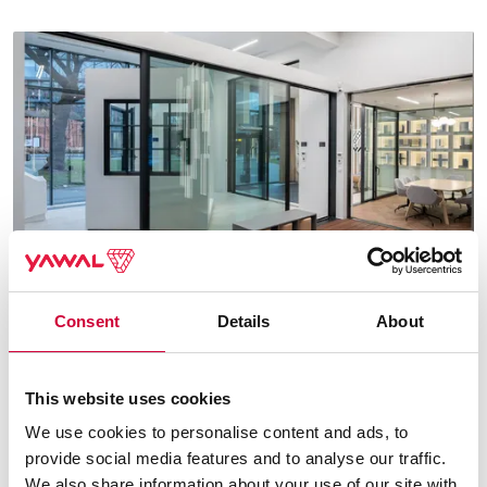
Consent
Details
About
Otwarta Przestrzeń Architektury. MoreView Days.
Czytaj dalej
This website uses cookies
We use cookies to personalise content and ads, to
provide social media features and to analyse our traffic.
We also share information about your use of our site with