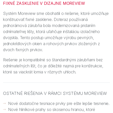
FIXNÉ ZASKLENIE V DIZAJNE MOREVIEW
Systém Moreview sme obohatili o riešenie, ktoré umožňuje
konštruovať fixné zasklenie. Doteraz používaná
jednorámová zárubňa bola modernizovaná pridaním
odnímateľnej lišty, ktorá uľahčuje inštaláciu izolačného
dvojskla. Tento postup umožňuje výrobu pevných,
jednokrídlových okien a rohových prvkov zložených z
dvoch fixných prvkov.
Riešenie je kompatibilné so štandardnými zárubňami bez
odnímateľných líšt, čo je dôležité najmä pre konštrukcie,
ktoré sa viackrát lomia v rôznych uhloch.
OSTATNÉ RIEŠENIA V RÁMCI SYSTÉMU MOREVIEW
Nové dodatočne tesniace prvky pre ešte lepšie tesnenie.
Nové hliníkové prahy so skosenou hranou, ktoré