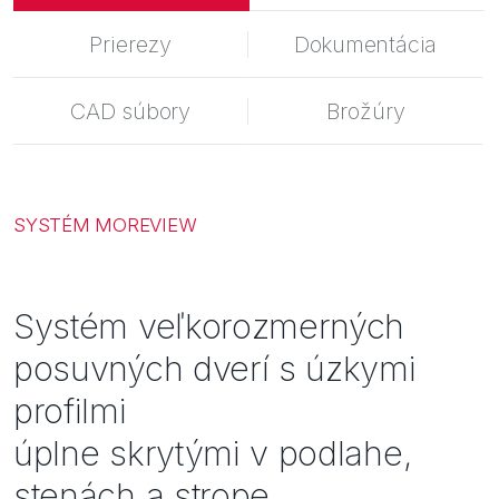
Inšpirácie
Prierezy
Dokumentácia
CAD súbory
Brožúry
SYSTÉM MOREVIEW
Systém veľkorozmerných
posuvných dverí s úzkymi
profilmi
úplne skrytými v podlahe,
stenách a strope.