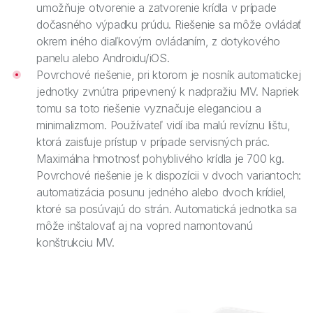
umožňuje otvorenie a zatvorenie krídla v prípade
dočasného výpadku prúdu. Riešenie sa môže ovládať
okrem iného diaľkovým ovládaním, z dotykového
panelu alebo Androidu/iOS.
Povrchové riešenie, pri ktorom je nosník automatickej
jednotky zvnútra pripevnený k nadpražiu MV. Napriek
tomu sa toto riešenie vyznačuje eleganciou a
minimalizmom. Používateľ vidí iba malú revíznu lištu,
ktorá zaisťuje prístup v prípade servisných prác.
Maximálna hmotnosť pohyblivého krídla je 700 kg.
Povrchové riešenie je k dispozícii v dvoch variantoch:
automatizácia posunu jedného alebo dvoch krídiel,
ktoré sa posúvajú do strán. Automatická jednotka sa
môže inštalovať aj na vopred namontovanú
konštrukciu MV.