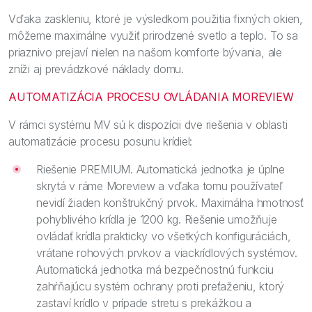
Vďaka zaskleniu, ktoré je výsledkom použitia fixných okien,
môžeme maximálne využiť prirodzené svetlo a teplo. To sa
priaznivo prejaví nielen na našom komforte bývania, ale
zníži aj prevádzkové náklady domu.
AUTOMATIZÁCIA PROCESU OVLÁDANIA MOREVIEW
V rámci systému MV sú k dispozícii dve riešenia v oblasti
automatizácie procesu posunu krídiel:
Riešenie PREMIUM. Automatická jednotka je úplne
skrytá v ráme Moreview a vďaka tomu používateľ
nevidí žiaden konštrukčný prvok. Maximálna hmotnosť
pohyblivého krídla je 1200 kg. Riešenie umožňuje
ovládať krídla prakticky vo všetkých konfiguráciách,
vrátane rohových prvkov a viackrídlových systémov.
Automatická jednotka má bezpečnostnú funkciu
zahŕňajúcu systém ochrany proti preťaženiu, ktorý
zastaví krídlo v prípade stretu s prekážkou a