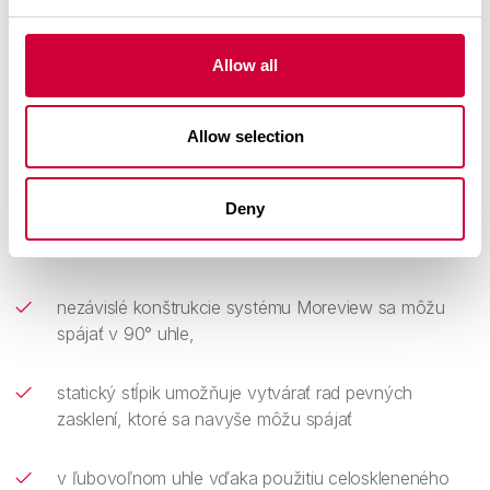
Allow all
Výhody systému
Allow selection
Deny
neobmedzený prístup slnečného svetla – 98%
transparentnosť,
nezávislé konštrukcie systému Moreview sa môžu
spájať v 90° uhle,
statický stĺpik umožňuje vytvárať rad pevných
zasklení, ktoré sa navyše môžu spájať
v ľubovoľnom uhle vďaka použitiu celoskleneného