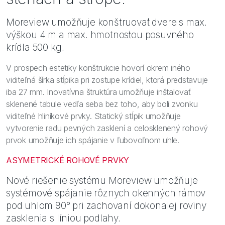
Moreview umožňuje konštruovať dvere s max.
výškou 4 m a max. hmotnosťou posuvného
krídla 500 kg.
V prospech estetiky konštrukcie hovorí okrem iného
viditeľná šírka stĺpika pri zostupe krídiel, ktorá predstavuje
iba 27 mm. Inovatívna štruktúra umožňuje inštalovať
sklenené tabule vedľa seba bez toho, aby boli zvonku
viditeľné hliníkové prvky. Statický stĺpik umožňuje
vytvorenie radu pevných zasklení a celosklenený rohový
prvok umožňuje ich spájanie v ľubovoľnom uhle.
ASYMETRICKÉ ROHOVÉ PRVKY
Nové riešenie systému Moreview umožňuje
systémové spájanie rôznych okenných rámov
pod uhlom 90° pri zachovaní dokonalej roviny
zasklenia s líniou podlahy.