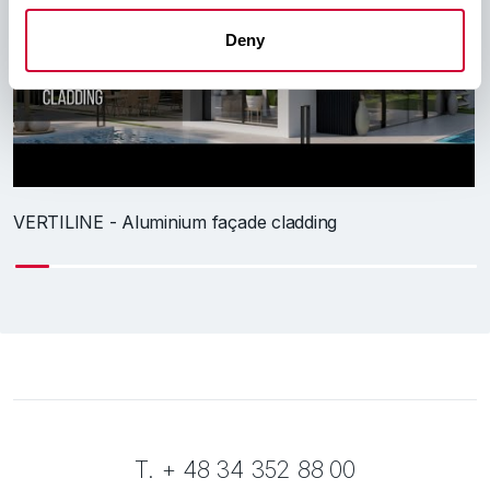
Deny
V
VERTILINE - Aluminium façade cladding
T. + 48 34 352 88 00