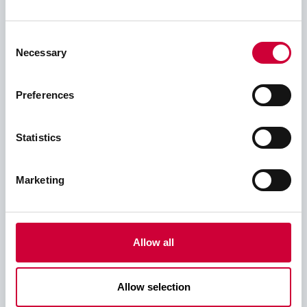
Consent
Necessary
Selection
Preferences
Play
Statistics
01:18
Marketing
Play
Mute
Ente
full
Allow all
Allow selection