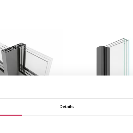
Details
 DVERE YAWAL DP 180
HLINÍKOVÉ OKNÁ A DVERE