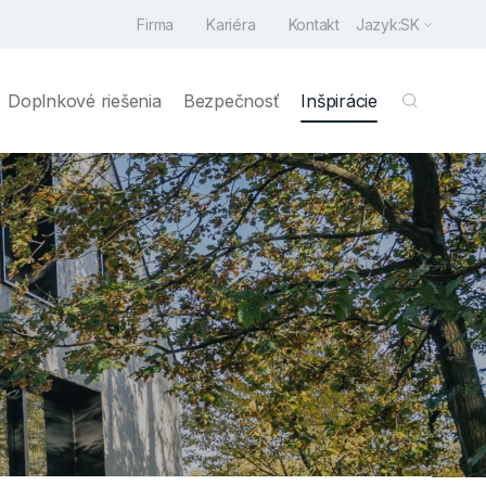
Firma
Kariéra
Kontakt
Jazyk:
SK
Doplnkové riešenia
Bezpečnosť
Inšpirácie