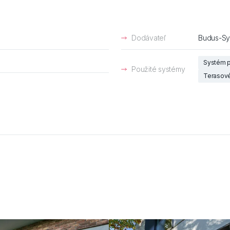
Dodávateľ
Budus-Sys
Systém p
Použité systémy
Terasové