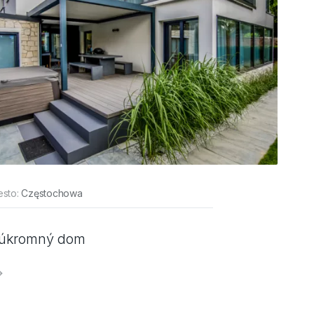
sto:
Częstochowa
úkromný dom