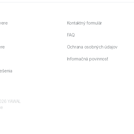
vere
Kontaktný formulár
FAQ
ere
Ochrana osobných údajov
Informačná povinnosť
ešenia
 2026 YAWAL
ce