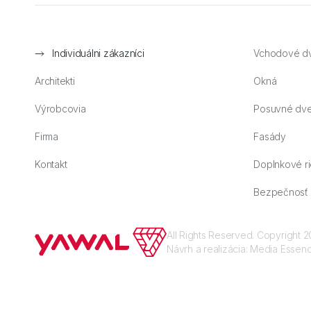
Individuálni zákazníci
Vchodové d
Architekti
Okná
Výrobcovia
Posuvné dv
Firma
Fasády
Kontakt
Doplnkové ri
Bezpečnosť
All Rights Reserved. Copyright
Návrh a realizácia:
Media Essen