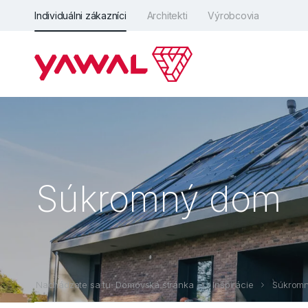
Individuálni zákazníci
Architekti
Výrobcovia
Súkromný dom
Nachádzate sa tu: Domovská stránka
Inšpirácie
Súkrom