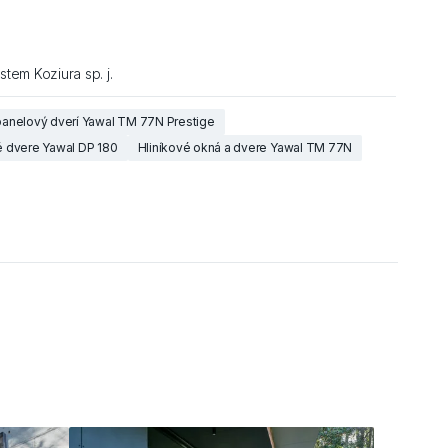
tem Koziura sp. j.
anelový dverí Yawal TM 77N Prestige
 dvere Yawal DP 180
Hliníkové okná a dvere Yawal TM 77N