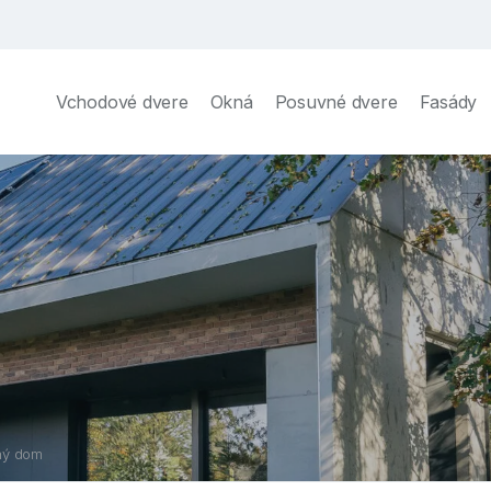
Vchodové dvere
Okná
Posuvné dvere
Fasády
ný dom