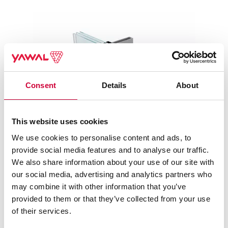
Bezpečnosť
Inšpirácie
Consent
Details
About
This website uses cookies
We use cookies to personalise content and ads, to
provide social media features and to analyse our traffic.
We also share information about your use of our site with
our social media, advertising and analytics partners who
may combine it with other information that you’ve
Sklenené výklady Yawal TM 82W HI
provided to them or that they’ve collected from your use
of their services.
SYSTÉM VÝKLADOV ZASKLENÝCH ZVONKU