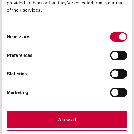
provided to them or that they’ve collected from your use
of their services.
Štandardné farby
Consent
Necessary
Selection
Vysoká kvalita farieb
Pozrieť viac
Preferences
Statistics
Farby eloxovaných povrchov
Marketing
Zvýšená odolnosť proti mechanickému poškodeniu a
korózii
Pozrieť viac
Allow all