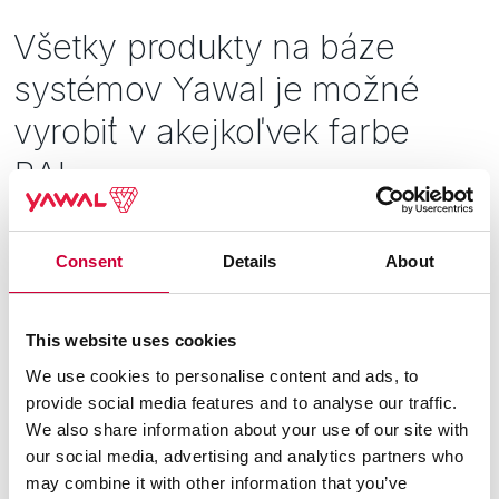
Bezpečnosť
Všetky produkty na báze
Inšpirácie
systémov Yawal je možné
vyrobiť v akejkoľvek farbe
RAL.
Nižšie uvádzame štandardné farby, farby podobné drevu a
eloxovanie. Kompletný vzorkovník farieb je k dispozícii u
Consent
Details
About
technických a obchodných poradcov.
This website uses cookies
Farby podobné drevu
We use cookies to personalise content and ads, to
provide social media features and to analyse our traffic.
Reprodukcia prirodzenej krásy dreva
We also share information about your use of our site with
our social media, advertising and analytics partners who
Pozrieť viac
may combine it with other information that you’ve