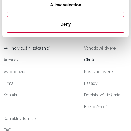
Allow selection
T. + 48 34 352 88 00
Deny
e-mail:
yawal@yawal.com
Individuálni zákazníci
Vchodové dvere
Architekti
Okná
Výrobcovia
Posuvné dvere
Firma
Fasády
Kontakt
Doplnkové riešenia
Bezpečnosť
Kontaktný formulár
FAQ