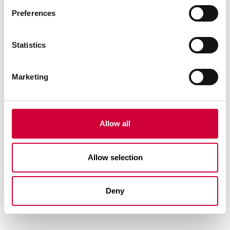
Preferences
Statistics
Marketing
Hliníkové okná a dvere Yawal TM 77N
Allow all
VYSOKÁ TEPELNOIZOLAČNÁ SCHOPNOSŤ
Pozrieť viac
Allow selection
VYSOKÁ ÚROVEŇ TEPELNEJ IZOLÁCIE
Deny
ZVÝŠENÁ ZVUKOVÁ IZOLÁCIA