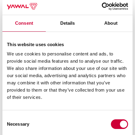
KOMPLEXNÝ PRÍSTUP K ÚSPORE ENERGIE
Pozrieť viac
Consent
Details
About
INOVATÍVNOSŤ
PASÍVNY ŠTANDARD
This website uses cookies
ZVÝŠENÁ ZVUKOVÁ IZOLÁCIA
We use cookies to personalise content and ads, to
provide social media features and to analyse our traffic.
We also share information about your use of our site with
our social media, advertising and analytics partners who
may combine it with other information that you’ve
provided to them or that they’ve collected from your use
of their services.
Consent
Necessary
Selection