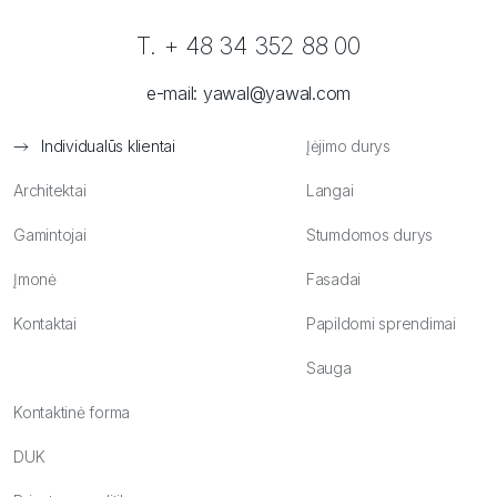
T. + 48 34 352 88 00
e-mail:
yawal@yawal.com
Individualūs klientai
Įėjimo durys
Architektai
Langai
Gamintojai
Stumdomos durys
Įmonė
Fasadai
Kontaktai
Papildomi sprendimai
Sauga
Kontaktinė forma
DUK