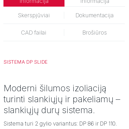
informacija
informacija
Sauga
Įkvėpimai
Skerspjūviai
Dokumentacija
CAD failai
Brošiūros
SISTEMA DP SLIDE
Moderni šilumos izoliaciją
turinti slankiųjų ir pakeliamų –
slankiųjų durų sistema.
Sistema turi 2 gylio variantus: DP 86 ir DP 110.