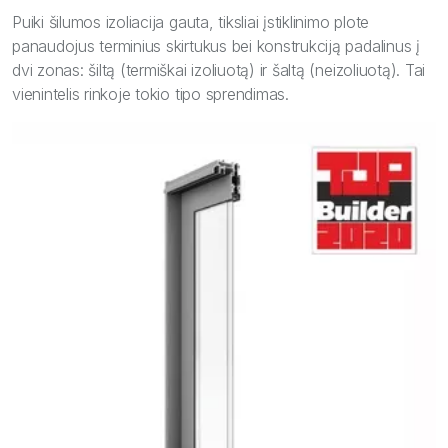
Puiki šilumos izoliacija gauta, tiksliai įstiklinimo plote
panaudojus terminius skirtukus bei konstrukciją padalinus į
dvi zonas: šiltą (termiškai izoliuotą) ir šaltą (neizoliuotą). Tai
vienintelis rinkoje tokio tipo sprendimas.