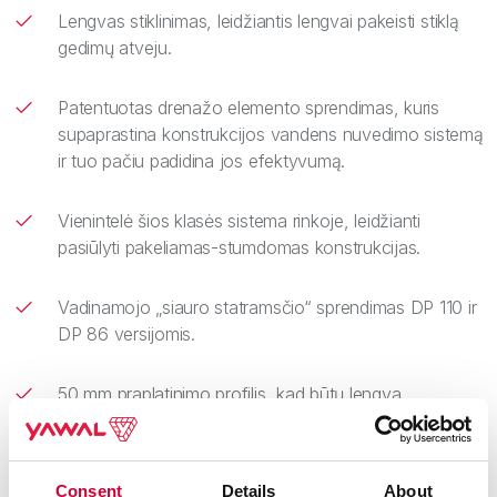
Lengvas stiklinimas, leidžiantis lengvai pakeisti stiklą
gedimų atveju.
Patentuotas drenažo elemento sprendimas, kuris
supaprastina konstrukcijos vandens nuvedimo sistemą
ir tuo pačiu padidina jos efektyvumą.
Vienintelė šios klasės sistema rinkoje, leidžianti
pasiūlyti pakeliamas-stumdomas konstrukcijas.
Vadinamojo „siauro statramsčio“ sprendimas DP 110 ir
DP 86 versijomis.
50 mm praplatinimo profilis, kad būtų lengva
sumontuoti ritinines užuolaidas.
Galimybė sujungti DP Slide konstrukciją su vitrinomis
Consent
Details
About