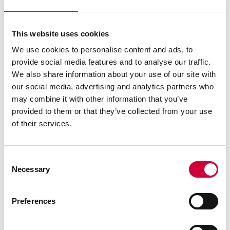
šonuose.
Minimalistinė vertikalių durų staktos profilių išvaizda.
This website uses cookies
We use cookies to personalise content and ads, to
Profiliai vadinamajam renovacijos montavimui, kurį
provide social media features and to analyse our traffic.
sudaro konstrukcijos
We also share information about your use of our site with
montavimas ant seno rėmo, užmaskuoto aliuminio
our social media, advertising and analytics partners who
kampuočiais.
may combine it with other information that you’ve
provided to them or that they’ve collected from your use
of their services.
Consent
Necessary
Susijusios sistemos
Selection
Preferences