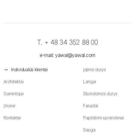
T. + 48 34 352 88 00
e-mail:
yawal@yawal.com
Individualūs klientai
Įėjimo durys
Architektai
Langai
Gamintojai
Stumdomos durys
Įmonė
Fasadai
Kontaktai
Papildomi sprendimai
Sauga