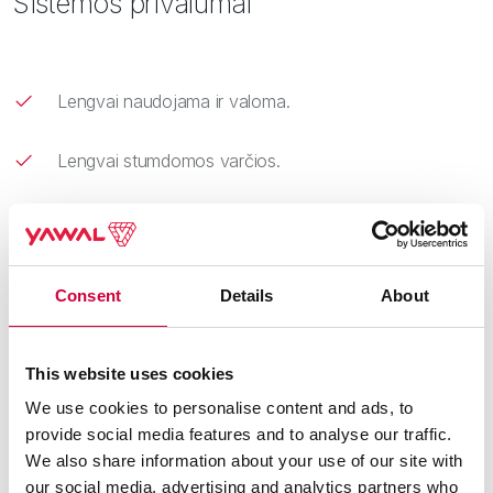
Sistemos privalumai
Lengvai naudojama ir valoma.
Lengvai stumdomos varčios.
Novatoriškas sprendimas reikliems klientams.
Nėra šalčio tilto – aliuminio dvitėjis su termoizoliatoriais
Consent
Details
About
užtikrina, kad
nesusidarytų kondensatas bei apsaugo nuo galimo
peršalimo slenksčio
This website uses cookies
lygyje.
We use cookies to personalise content and ads, to
provide social media features and to analyse our traffic.
Labai platus naudojimo galimybių pasirinkimas.
We also share information about your use of our site with
our social media, advertising and analytics partners who