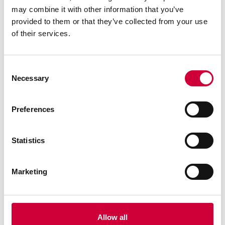
Automatizuoto atidarymo galimybė, leidžianti padidinti
may combine it with other information that you’ve
varčios svorį iki 1200 kg (iki 400 kg atidarant rankiniu
provided to them or that they’ve collected from your use
būdu).
of their services.
Apatinė stakta ir važiuoklė yra įleidžiami į grindis, todėl
jie visiškai nematomi.
Consent
Necessary
Selection
Sistema užtikrina estetišką, siaurą tik 25 mm tarpelį
grindyse.
Preferences
Galima derinti su kitomis „Yawal“ sistemomis.
Statistics
Marketing
Susijusios sistemos
Allow all