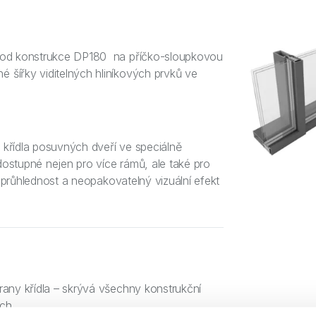
hod konstrukce DP180 na příčko-sloupkovou
ířky viditelných hliníkových prvků ve
 křídla posuvných dveří ve speciálně
dostupné nejen pro více rámů, ale také pro
 průhlednost a neopakovatelný vizuální efekt
rany křídla – skrývá všechny konstrukční
ch.