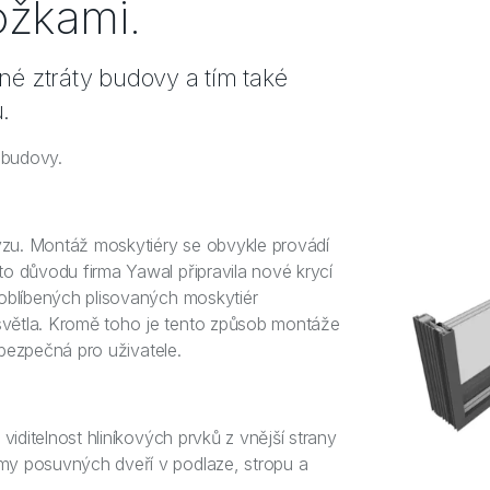
ožkami.
né ztráty budovy a tím také
ů.
 budovy.
zu. Montáž moskytiéry se obvykle provádí
o důvodu firma Yawal připravila nové krycí
 oblíbených plisovaných moskytiér
větla. Kromě toho je tento způsob montáže
ebezpečná pro uživatele.
viditelnost hliníkových prvků z vnější strany
my posuvných dveří v podlaze, stropu a