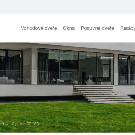
Vchodové dveře
Okna
Posuvné dveře
Fasád
ří
Systém DP 180