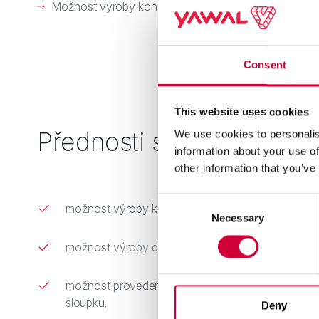
Možnost výroby konstrukce DP180 ve verzi s úzkým s
Consent
This website uses cookies
Přednosti systému
We use cookies to personalis
information about your use of
other information that you’ve
Consent
možnost výroby konstrukce s úzkým sloupkem ve 
Necessary
Selection
možnost výroby dveří s velkými rozměry,
možnost provedení spojení celoskleněného rohu v
sloupku,
Deny