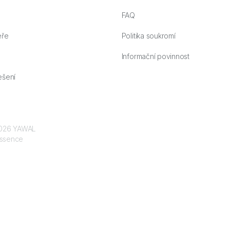
FAQ
eře
Politika soukromí
Informační povinnost
ešení
 2026 YAWAL
ssence