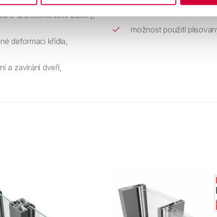
řešení lineárního odvodně
né architektonické bariéry,
možnost použití plisovan
lné deformaci křídla,
 a zavírání dveří,