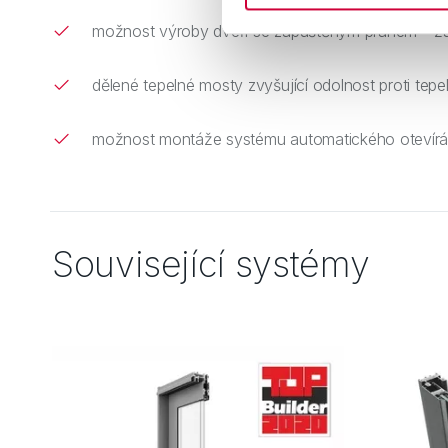
možnost výroby dveří se zapuštěným prahem – žád
dělené tepelné mosty zvyšující odolnost proti tepe
možnost montáže systému automatického otevírání
Související systémy