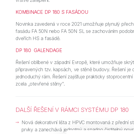
vrstvě zateplení.
KOMBINACE DP 180 S FASÁDOU
Novinka zavedená v roce 2021 umožňuje plynulý přec
fasádu FA 50N nebo FA 50N SL se zachováním podobné š
dveřích HS a fasádě.
DP 180 GALENDAGE
Řešení oblíbené v západní Evropě, které umožňuje skrýt
připravených tzv. kapsách, ve stěně budovy. Řešení je 
jednoduchý rám. Řešení zajišťuje prakticky stoprocentní
zcela „otevřené stěny“.
DALŠÍ ŘEŠENÍ V RÁMCI SYSTÉMU DP 180
Nová dekorativní lišta z HPVC montovaná z přední st
prvky a zanechává jednotný a snadno čistitelný povr