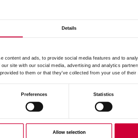
loupkem ve třídě proti vloupání RC2.
Details
e content and ads, to provide social media features and to analy
 our site with our social media, advertising and analytics partn
 provided to them or that they’ve collected from your use of their
třídě RC2,
mikroventilace ve standa
Preferences
Statistics
možnost montáže výplně 
 úhlu 90° a pohyblivého
možnost spojení skel bez
Allow selection