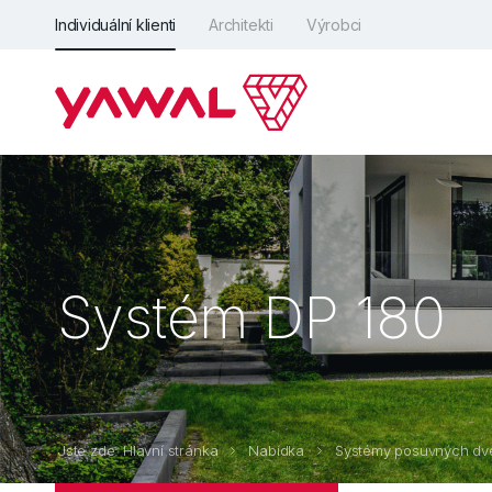
Individuální klienti
Architekti
Výrobci
Systém DP 180
Jste zde: Hlavní stránka
Nabídka
Systémy posuvných dve