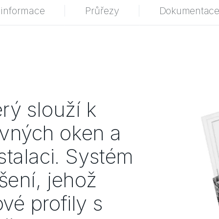
 informace
Průřezy
Dokumentac
rý slouží k
vných oken a
stalaci. Systém
šení, jehož
vé profily s