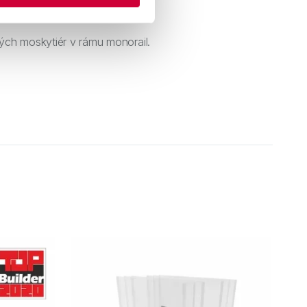
ní,
ých moskytiér v rámu monorail.