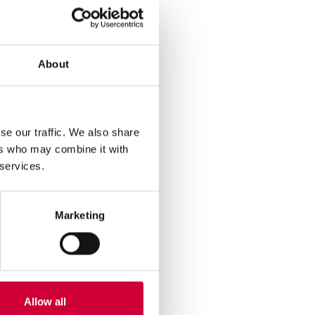
About
se our traffic. We also share
ers who may combine it with
 services.
rdu,
Marketing
z vnější strany,
 příček,
Allow all