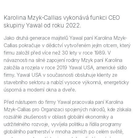
Karolina Mzyk-Callias vykonává funkci CEO
skupiny Yawal od roku 2022.
Jako druhá generace majitelů Yawal paní Karolina Mzyk-
Callias pokračuje v dědictví vytvořeném jejím otcem, který
firmu založil před více než 30 lety v roce 1989. V
návaznosti na silné zapojení rodiny Mzyk paní Karolina
založila a rozjela v roce 2019 Yawal USA, americké sídlo
firmy. Yawal USA v současnosti obsluhuje klienty ze
stavebního sektoru a nabízí vysoce výkonná, energeticky
úsporná a moderní okna a dveře.
Před nástupem do firmy Yawal pracovala paní Karolina
Mzyk-Callias pro Organizaci spojených národů, kde získala
rozsáhlé zkušenosti v oblasti globální ekonomiky a
udržitelného rozvoje, vyvíjela politiku a řídila programy
globálního partnerství v mnoha zemích po celém světě,