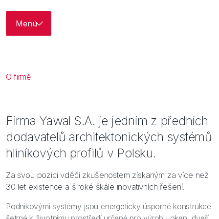
Bezpečnost
Inspirace
Menu
O firmě
O firmě
Představenstvo
Historie
Firma Yawal S.A. je jedním z předních
dodavatelů architektonických systémů
Poslání. Vize. Hodnoty
hliníkových profilů v Polsku.
Skupina Yawal
Za svou pozici vděčí zkušenostem získaným za více než
30 let existence a široké škále inovativních řešení.
Pracovní nabídky
Podnikovými systémy jsou energeticky úsporné konstrukce
šetrné k životnímu prostředí určené pro výrobu oken, dveří,