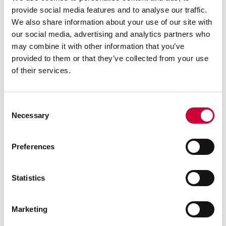
Marek Bednarz
provide social media features and to analyse our traffic.
Člen představenstva – Finanční ředitel (CFO)
We also share information about your use of our site with
our social media, advertising and analytics partners who
may combine it with other information that you’ve
provided to them or that they’ve collected from your use
of their services.
Historie
Consent
Necessary
Selection
Tak jsme začínali
Preferences
Před více než 30 lety, v září 1990, firma YAWAL – jako
Statistics
jedna z prvních v Polsku – zahájila výrobu hliníkových
truhlářských výrobků z tepelněizolačních profilů
dovážených ze západní Evropy. První šarže profilů YAWAL
Marketing
System se objevila na trhu již v roce 1993.