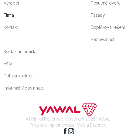
Výrobci
Posuvné dveře
Firma
Fasády
Kontakt
Doplňková řešení
Bezpečnost
Kontaktní formulář
FAQ
Politika soukromí
Informační povinnost
All Rights Reserved. Copyright 2026 YAWAL
Projekt a implementace:
Media Essence