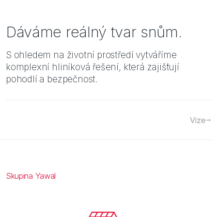
Dáváme reálný tvar snům.
J
S ohledem na životní prostředí vytváříme
c
komplexní hliníková řešení, která zajišťují
p
pohodlí a bezpečnost.
s
Vize
Skupina Yawal