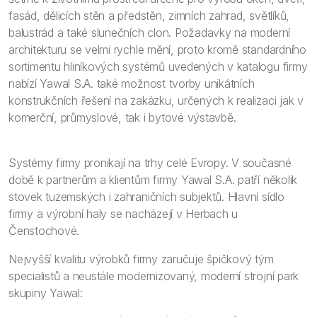
fasád, dělicích stěn a předstěn, zimních zahrad, světlíků,
balustrád a také slunečních clon. Požadavky na moderní
architekturu se velmi rychle mění, proto kromě standardního
sortimentu hliníkových systémů uvedených v katalogu firmy
nabízí Yawal S.A. také možnost tvorby unikátních
konstrukčních řešení na zakázku, určených k realizaci jak v
komerční, průmyslové, tak i bytové výstavbě.
Systémy firmy pronikají na trhy celé Evropy. V současné
době k partnerům a klientům firmy Yawal S.A. patří několik
stovek tuzemských i zahraničních subjektů. Hlavní sídlo
firmy a výrobní haly se nacházejí v Herbach u
Čenstochové.
Nejvyšší kvalitu výrobků firmy zaručuje špičkový tým
specialistů a neustále modernizovaný, moderní strojní park
skupiny Yawal: