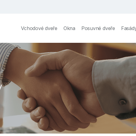
Vchodové dveře
Okna
Posuvné dveře
Fasád
y