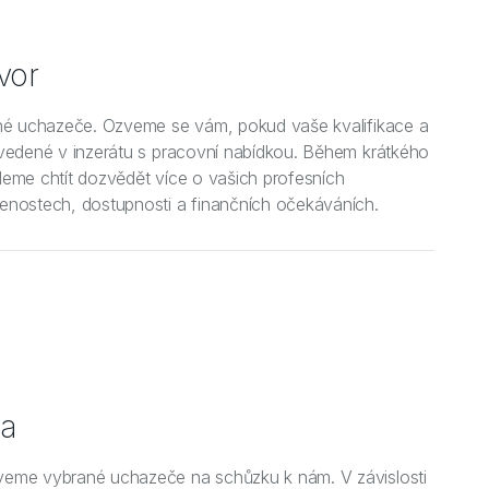
vor
ané uchazeče. Ozveme se vám, pokud vaše kvalifikace a
vedené v inzerátu s pracovní nabídkou. Během krátkého
eme chtít dozvědět více o vašich profesních
enostech, dostupnosti a finančních očekáváních.
ka
eme vybrané uchazeče na schůzku k nám. V závislosti