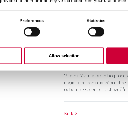
 provided to them or that they’ve collected from your use of their
Preferences
Statistics
Krok 1
Allow selection
Vyhodnocení zasl
V první fázi náborového proces
našimi očekáváními vůči uchaz
odborné zkušenosti uchazečů.
Krok 2