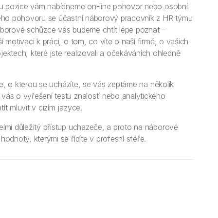
eru pozice vám nabídneme on-line pohovor nebo osobní
vého pohovoru se účastní náborový pracovník z HR týmu
áborové schůzce vás budeme chtít lépe poznat –
 motivaci k práci, o tom, co víte o naší firmě, o vašich
ektech, které jste realizovali a očekáváních ohledně
ice, o kterou se ucházíte, se vás zeptáme na několik
ás o vyřešení testu znalostí nebo analytického
t mluvit v cizím jazyce.
lmi důležitý přístup uchazeče, a proto na náborové
odnoty, kterými se řídíte v profesní sféře.