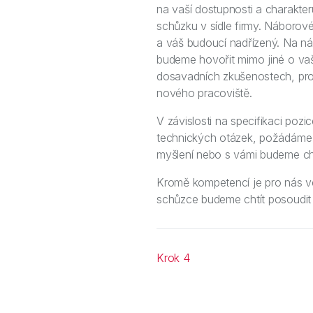
na vaší dostupnosti a charakt
schůzku v sídle firmy. Náboro
a váš budoucí nadřízený. Na n
budeme hovořit mimo jiné o vaší
dosavadních zkušenostech, proj
nového pracoviště.
V závislosti na specifikaci poz
technických otázek, požádáme v
myšlení nebo s vámi budeme chtí
Kromě kompetencí je pro nás ve
schůzce budeme chtít posoudit h
Krok 4