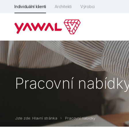
Individuální klienti
Architekti
Výrobci
Pracovní nabídk
Jste zde: Hlavní stránka
Pracovní nabídky