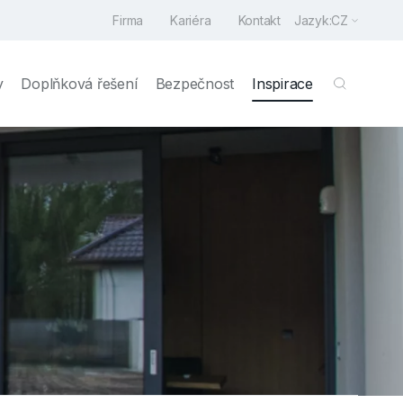
Firma
Kariéra
Kontakt
Jazyk:
CZ
y
Doplňková řešení
Bezpečnost
Inspirace