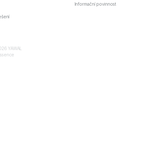
Informační povinnost
ešení
 2026 YAWAL
ssence