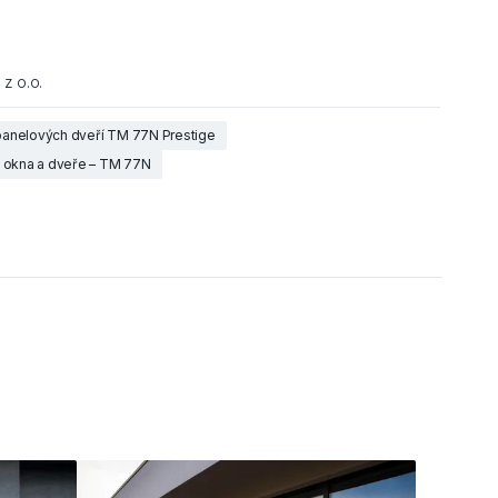
 z o.o.
anelových dveří TM 77N Prestige
á okna a dveře – TM 77N