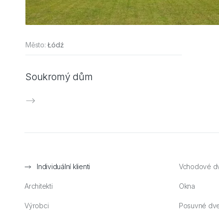
Město:
Łódź
Soukromý dům
Individuální klienti
Vchodové d
Architekti
Okna
Výrobci
Posuvné dv