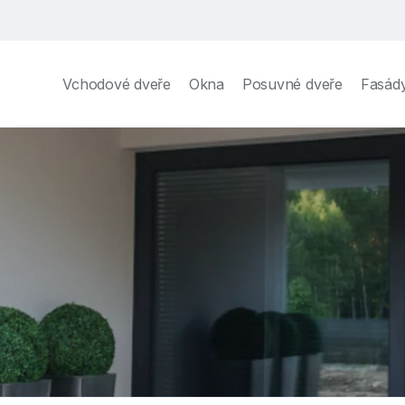
Vchodové dveře
Okna
Posuvné dveře
Fasád