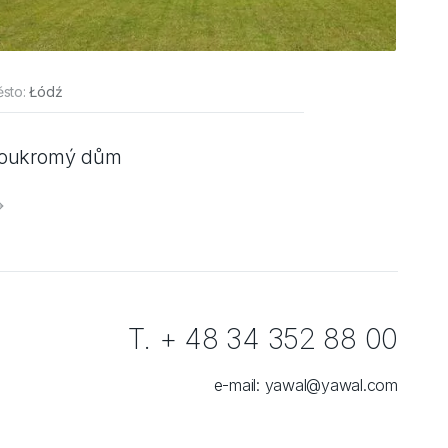
sto:
Łódź
oukromý dům
T. + 48 34 352 88 00
e-mail:
yawal@yawal.com