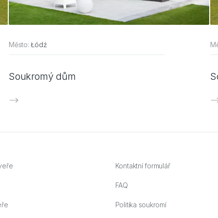
Město:
Łódź
Mě
Soukromý dům
S
veře
Kontaktní formulář
FAQ
eře
Politika soukromí