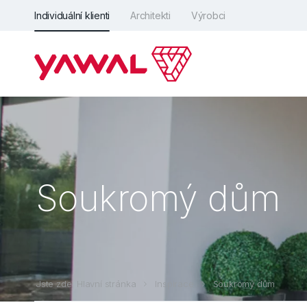
Individuální klienti
Architekti
Výrobci
Soukromý dům
Jste zde: Hlavní stránka
Inspirace
Soukromý dům