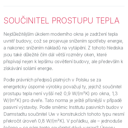
SOUČINITEL PROSTUPU TEPLA
Nejdůležitějším úkolem moderního okna je zadržení tepla
uvnitř budovy, což se projevuje snížením spotřeby energie,
a nakonec snížením nákladů na vytápění. Z tohoto hlediska
jsou také důležité čím dál větší rozměry oken, které
přispívají nejen k lepšímu osvětlení budovy, ale především k
získávání solární energie.
Podle právních předpisů platných v Polsku se za
energeticky úsporné výrobky považují ty, jejichž součinitel
prostupu tepla není vyšší než 0,9 W/(m²K) pro okna, 1,3
W/(m²K) pro dveře. Tato norma je ještě přísnější v případě
pasivní výstavby. Podle směrnic Institutu pasivních budov v
Darmstadtu součinitel Uw v konstrukcích tohoto typu nesmí
překročit úroveň 0,8 W/(m²K). V pořádku, ale – jednoduše
řečeno – co nám tento součinitel dává v praxi? Úsporu