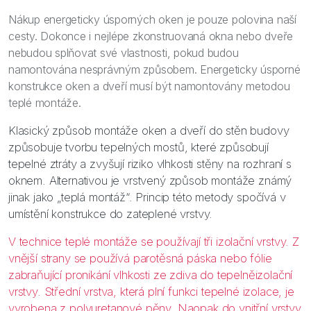
Nákup energeticky úsporných oken je pouze polovina naší
cesty. Dokonce i nejlépe zkonstruovaná okna nebo dveře
nebudou splňovat své vlastnosti, pokud budou
namontována nesprávným způsobem. Energeticky úsporné
konstrukce oken a dveří musí být namontovány metodou
teplé montáže.
Klasický způsob montáže oken a dveří do stěn budovy
způsobuje tvorbu tepelných mostů, které způsobují
tepelné ztráty a zvyšují riziko vlhkosti stěny na rozhraní s
oknem. Alternativou je vrstvený způsob montáže známý
jinak jako „teplá montáž“. Princip této metody spočívá v
umístění konstrukce do zateplené vrstvy.
V technice teplé montáže se používají tři izolační vrstvy. Z
vnější strany se používá parotěsná páska nebo fólie
zabraňující pronikání vlhkosti ze zdiva do tepelněizolační
vrstvy. Střední vrstva, která plní funkci tepelné izolace, je
vyrobena z polyuretanové pěny. Naopak do vnitřní vrstvy