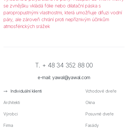
se zvnějšku vkládá fólie nebo dilatační páska s
paropropustnými vlastnostmi, která umožňuje difuzi vodní
páry, ale zároveň chrání proti nepříznivým účinkům
atmosférických srážek
T. + 48 34 352 88 00
e-mail:
yawal@yawal.com
Individuální klienti
Vchodové dveře
Architekti
Okna
Výrobci
Posuvné dveře
Firma
Fasády