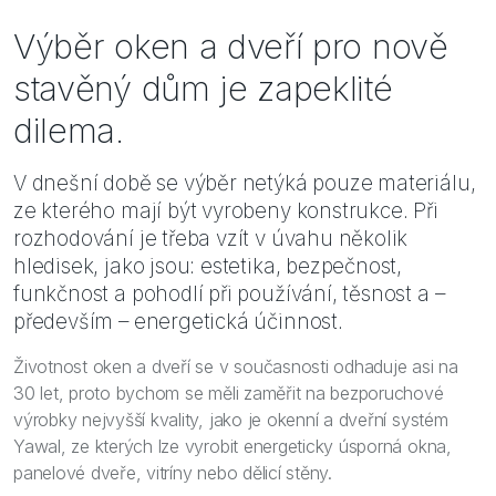
Bezpečnost
Výběr oken a dveří pro nově
Inspirace
stavěný dům je zapeklité
dilema.
V dnešní době se výběr netýká pouze materiálu,
ze kterého mají být vyrobeny konstrukce. Při
rozhodování je třeba vzít v úvahu několik
hledisek, jako jsou: estetika, bezpečnost,
funkčnost a pohodlí při používání, těsnost a –
především – energetická účinnost.
Životnost oken a dveří se v současnosti odhaduje asi na
30 let, proto bychom se měli zaměřit na bezporuchové
výrobky nejvyšší kvality, jako je okenní a dveřní systém
Yawal, ze kterých lze vyrobit energeticky úsporná okna,
panelové dveře, vitríny nebo dělicí stěny.