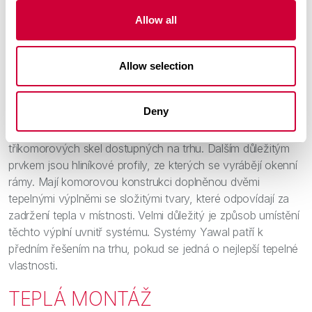
HLINÍKOVÉ PROFILY
Allow all
Jak výrobci dosahují vhodné úrovně prostupu tepla?
Allow selection
Obrovskou roli hraje v tomto případě zasklení. Čím silnější
je izolační sklo a větší procento skla na celkové ploše
okna, tím více je okno energeticky úsporné.
Deny
Systémy Yawal umožňují použití všech typů dvou a
tříkomorových skel dostupných na trhu. Dalším důležitým
prvkem jsou hliníkové profily, ze kterých se vyrábějí okenní
rámy. Mají komorovou konstrukci doplněnou dvěmi
tepelnými výplněmi se složitými tvary, které odpovídají za
zadržení tepla v místnosti. Velmi důležitý je způsob umístění
těchto výplní uvnitř systému. Systémy Yawal patří k
předním řešením na trhu, pokud se jedná o nejlepší tepelné
vlastnosti.
TEPLÁ MONTÁŽ