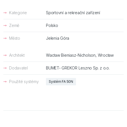
Bezpečnost
Inspirace
Kategorie
Sportovní a rekreační zařízení
Země
Polsko
Město
Jelenia Góra
Architekt
Wacław Bieniasz-Nicholson, Wrocław
Dodavatel
BUMET- GREKOR Leszno Sp. z o.o.
Použité systémy
Systém FA 50N