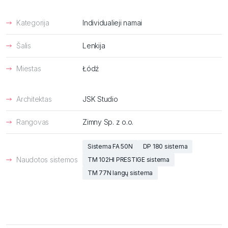
Sauga
Įkvėpimai
Kategorija
Individualieji namai
Šalis
Lenkija
Miestas
Łódź
Architektas
JSK Studio
Rangovas
Zimny Sp. z o.o.
Sistema FA 50N
DP 180 sistema
Naudotos sistemos
TM 102HI PRESTIGE sistema
TM 77N langų sistema