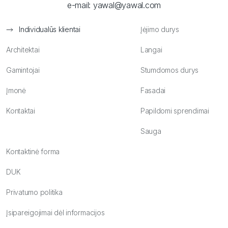
e-mail:
yawal@yawal.com
Individualūs klientai
Įėjimo durys
Architektai
Langai
Gamintojai
Stumdomos durys
Įmonė
Fasadai
Kontaktai
Papildomi sprendimai
Sauga
Kontaktinė forma
DUK
Privatumo politika
Įsipareigojimai dėl informacijos