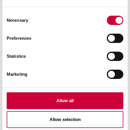
Consent
Necessary
Selection
Preferences
Statistics
DP 180 SISTEMA
Marketing
Allow all
Allow selection