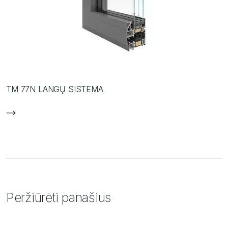
TM 77N LANGŲ SISTEMA
Peržiūrėti panašius