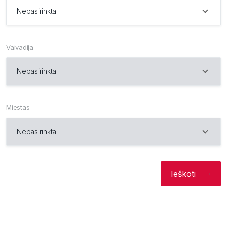
Sauga
Nepasirinkta
Įkvėpimai
Vaivadija
Nepasirinkta
Miestas
Nepasirinkta
Ieškoti