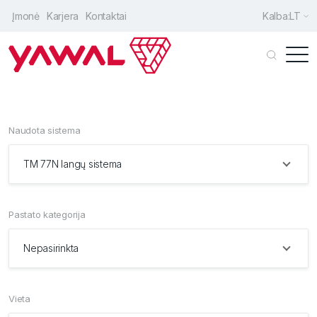
Įmonė
Karjera
Kontaktai
Kalba:
LT
Individualūs klientai
Architektai
Naudota sistema
Gamintojai
TM 77N langų sistema
Įėjimo durys
Langai
Pastato kategorija
Stumdomos durys
Nepasirinkta
Fasadai
Papildomi sprendimai
Vieta