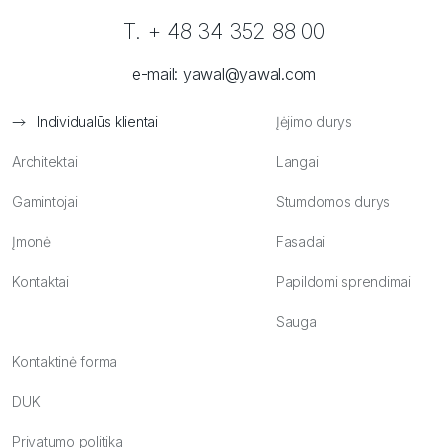
T. + 48 34 352 88 00
e-mail:
yawal@yawal.com
Individualūs klientai
Įėjimo durys
Architektai
Langai
Gamintojai
Stumdomos durys
Įmonė
Fasadai
Kontaktai
Papildomi sprendimai
Sauga
Kontaktinė forma
DUK
Privatumo politika