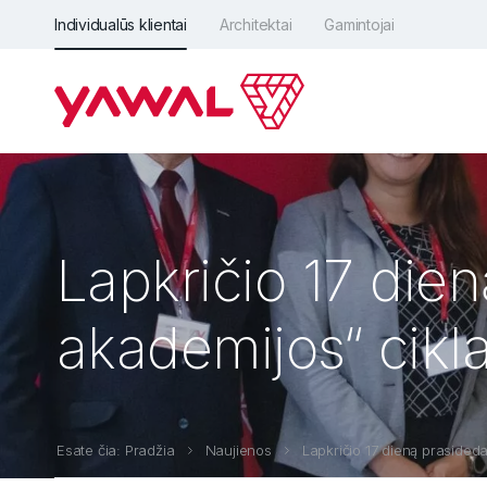
Individualūs klientai
Architektai
Gamintojai
Lapkričio 17 dien
akademijos“ cikla
Esate čia: Pradžia
Naujienos
Lapkričio 17 dieną prasideda