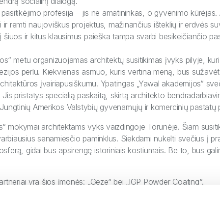
ndrą socialinį dialogą.
 pasitikėjimo profesija – jis ne amatininkas, o gyvenimo kūrėjas. A
 ir remti naujoviškus projektus, mažinančius išteklių ir erdvės suv
šiuos ir kitus klausimus paieška tampa svarbi besikeičiančio pasau
s“ metu organizuojamas architektų susitikimas įvyks pilyje, kur
ezijos perlu. Kiekvienas asmuo, kuris vertina meną, bus sužavėta
architektūros įvairiapusiškumu. Ypatingas „Yawal akademijos“ sv
Jis pristatys specialią paskaitą, skirtą architekto bendradarbiav
is Jungtinių Amerikos Valstybių gyvenamųjų ir komercinių pastatų
os“ mokymai architektams vyks vaizdingoje Torūnėje. Šiam susit
varbiausius senamiesčio paminklus. Siekdami nukelti svečius į prae
ferą, gidai bus apsirengę istoriniais kostiumais. Be to, bus gal
artneriai yra šios įmonės: „Geze“ bei „IGP Powder Coating“.