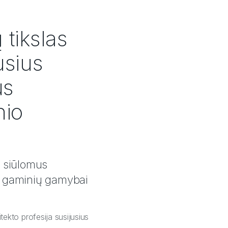
tikslas
usius
us
nio
“ siūlomus
s gaminių gamybai
itekto profesija susijusius