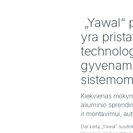
„Yawal“ 
yra prist
technolog
gyvenamo
sistemom
Kiekvienas mokyma
aliuminio sprendi
ir montavimui, aut
Dar kartą „Yawal“ susitink