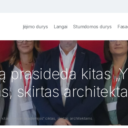
Įėjimo durys
Langai
Stumdomos durys
Fasa
ą prasideda kitas „
s, skirtas architekt
 kitas „Yawal akademijos“ ciklas, skirtas architektams.