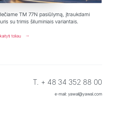
lečiame TM 77N pasiūlymą, įtraukdami
uris su trimis šiluminiais variantais.
kaityti toliau
T. + 48 34 352 88 00
e-mail:
yawal@yawal.com