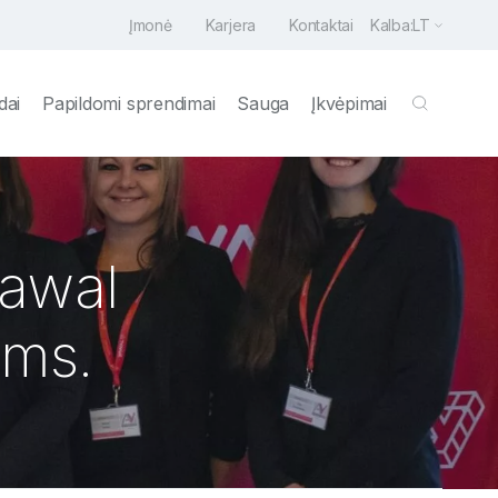
Įmonė
Karjera
Kontaktai
Kalba:
LT
dai
Papildomi sprendimai
Sauga
Įkvėpimai
Yawal
ams.