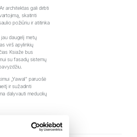
r architektas gali dirbti
artojimą, skatinti
lio požiūriu ir atitinka
i jau daugelį metų
s virš apylinkių
ečias Ksiaže bus
imui su fasadų sistemų
 pavyzdžiu.
ikimui „Yawal“ paruošė
itį ir sužadinti
ima dalyvauti meduolių