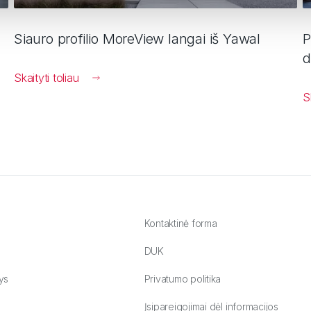
Siauro profilio MoreView langai iš Yawal
P
d
Skaityti toliau
S
Kontaktinė forma
DUK
ys
Privatumo politika
Įsipareigojimai dėl informacijos