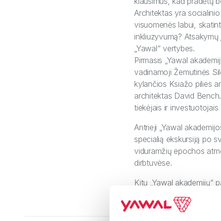
klausimus, kad pradėtų be
Architektas yra socialinio
visuomenės labui, skatinti
inkliuzyvumą? Atsakymų į 
„Yawal“ vertybes.
Pirmasis „Yawal akademijo
vadinamoji Žemutinės Sil
kylančios Ksiažo pilies 
architektas David Bench. 
tiekėjais ir investuotoja
Antrieji „Yawal akademij
specialią ekskursiją po s
viduramžių epochos atmos
dirbtuvėse.
Kitų „Yawal akademijų“ p