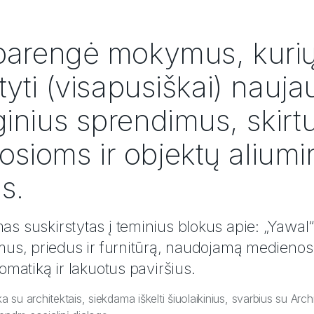
parengė mokymus, kurių 
atyti (visapusiškai) nauja
inius sprendimus, skirt
sioms ir objektų aliumi
s.
s suskirstytas į teminius blokus apie: „Yawal
mus, priedus ir furnitūrą, naudojamą medieno
omatiką ir lakuotus paviršius.
a su architektais, siekdama iškelti šiuolaikinius, svarbius su Arch