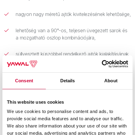
nagyon nagy méretű ajtók kivitelezésének lehetősége,
lehetőség van a 90°-os, teljesen üvegezett sarok és
a mozgatható oszlop kombinációjára,
süllyesztett küszöbbel rendelkező ajtók kialakításának
lehetősége – építészeti akadályoktól mentesen,
osztott hőszigetelő törések a szárny hődeformációval
Consent
Details
About
szembeni
ellenállásának növelése érdekében,
This website uses cookies
lehetőség van az ajtó nyitására és zárására szolgáló
We use cookies to personalise content and ads, to
automatikus rendszer felszerelésének,
provide social media features and to analyse our traffic.
We also share information about your use of our site with
mikroszellőztetés alapfelszereltségként,
our social media, advertising and analytics partners who