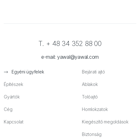
T. + 48 34 352 88 00
e-mail:
yawal@yawal.com
Egyéni ügyfelek
Bejárati ajtó
Építészek
Ablakok
Gyártók
Tolóajtó
Cég
Homlokzatok
Kapcsolat
Kiegészítő megoldások
Biztonság