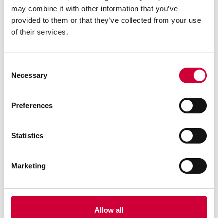
may combine it with other information that you’ve
lehetőség van a kitöltőanyag kívülről történő
provided to them or that they’ve collected from your use
beépítésére,
of their services.
ablakosztó nélküli üvegragasztás lehetősége,
Consent
Necessary
Selection
lineáris vízelvezetési megoldás,
Preferences
lehetőség van a pliszírozott szúnyoghálók
használatára az egysínes keretben.
Statistics
Marketing
Kapcsolódó rendszerek
Allow all